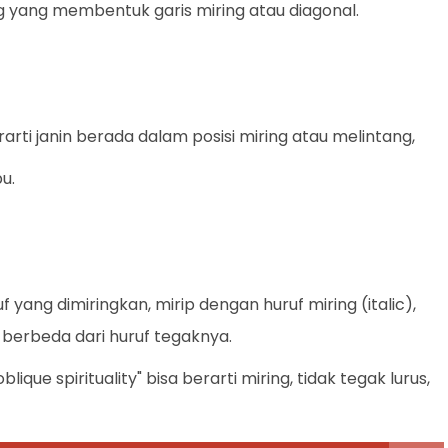
ng yang membentuk garis miring atau diagonal.
rarti janin berada dalam posisi miring atau melintang,
bu.
f yang dimiringkan, mirip dengan huruf miring (italic),
 berbeda dari huruf tegaknya.
lique spirituality" bisa berarti miring, tidak tegak lurus,