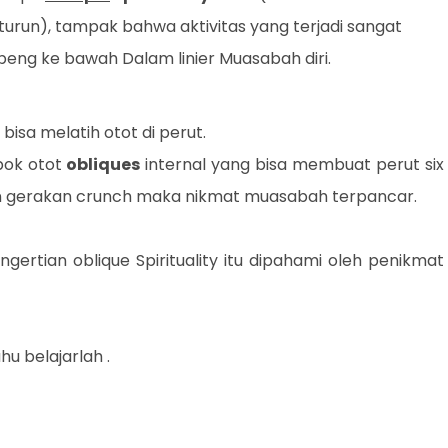
run), tampak bahwa aktivitas yang terjadi sangat
eng ke bawah Dalam linier Muasabah diri.
 bisa melatih otot di perut.
pok otot
obliques
internal yang bisa membuat perut six
an gerakan crunch maka nikmat muasabah terpancar.
rtian oblique Spirituality itu dipahami oleh penikmat
u belajarlah .