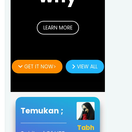
LEARN MORE
GET IT NOW>
VIEW ALL
Temukan ;
Tabh