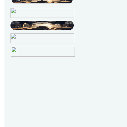
Oktober
4
September
1
Agustus
2
Juni
1
Mei
2
April
6
Maret
13
Februari
50
Januari
13
Desember
5
November
3
Oktober
34
September
92
Agustus
138
Juli
3
Juni
1
Mei
1
April
3
Maret
1