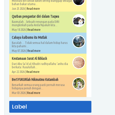
Motivasi diri untuk sukses sering dianggap sebagai
bahan bakar utama...
Jun 25 2026 |
Read more
Qurban pengantar diri dalam Taqwa
Basmalah...Sebuah renungan pada DIRI
mungkinkah pada Anda?Apakah kita...
May 18 2026 |
Read more
Cahaya kalbumu itu Mutlak
Bacalah ... Tidak semua hal dalam hidup harus
kita pahami...
May 07 2026 |
Read more
Keutamaan Surat Al Ikhlash
Dari Abu Sa’id al-Khudri radhiyallahu ‘anhu dia
berkata: Rasulullah...
Apr 22 2026 |
Read more
BerSYUKURlah Nikmatmu Kutambah
Benarkah semua orang pasti pernah merasa
hidupnya penuh dengan...
Mar 03 2026 |
Read more
Label