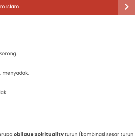
m Islam
 Serong.
ng, menyadak.
dak
berupa
oblique
Spirituality
turun (kombinasi sesar turun