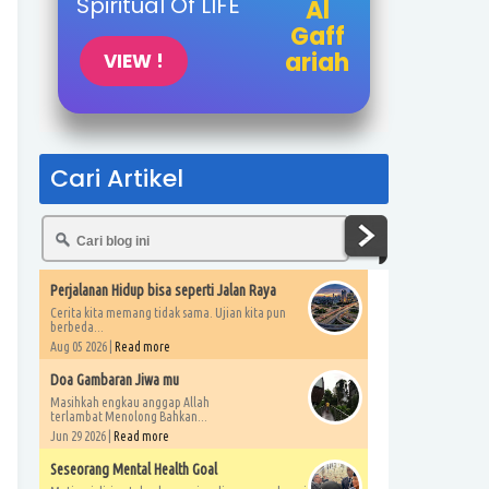
Spiritual Of LIFE
Al
Gaff
ariah
VIEW !
Cari Artikel
Perjalanan Hidup bisa seperti Jalan Raya
Cerita kita memang tidak sama. Ujian kita pun
berbeda...
Aug 05 2026 |
Read more
Doa Gambaran Jiwa mu
Masihkah engkau anggap Allah
terlambat Menolong Bahkan...
Jun 29 2026 |
Read more
Seseorang Mental Health Goal