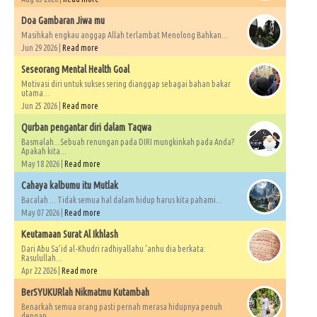
Doa Gambaran Jiwa mu
Masihkah engkau anggap Allah terlambat Menolong Bahkan...
Jun 29 2026 |
Read more
Seseorang Mental Health Goal
Motivasi diri untuk sukses sering dianggap sebagai bahan bakar
utama...
Jun 25 2026 |
Read more
Qurban pengantar diri dalam Taqwa
Basmalah...Sebuah renungan pada DIRI mungkinkah pada Anda?
Apakah kita...
May 18 2026 |
Read more
Cahaya kalbumu itu Mutlak
Bacalah ... Tidak semua hal dalam hidup harus kita pahami...
May 07 2026 |
Read more
Keutamaan Surat Al Ikhlash
Dari Abu Sa’id al-Khudri radhiyallahu ‘anhu dia berkata:
Rasulullah...
Apr 22 2026 |
Read more
BerSYUKURlah Nikmatmu Kutambah
Benarkah semua orang pasti pernah merasa hidupnya penuh
dengan...