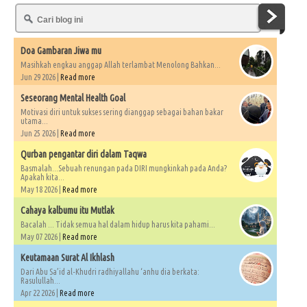
Doa Gambaran Jiwa mu
Masihkah engkau anggap Allah terlambat Menolong Bahkan...
Jun 29 2026 |
Read more
Seseorang Mental Health Goal
Motivasi diri untuk sukses sering dianggap sebagai bahan bakar
utama...
Jun 25 2026 |
Read more
Qurban pengantar diri dalam Taqwa
Basmalah...Sebuah renungan pada DIRI mungkinkah pada Anda?
Apakah kita...
May 18 2026 |
Read more
Cahaya kalbumu itu Mutlak
Bacalah ... Tidak semua hal dalam hidup harus kita pahami...
May 07 2026 |
Read more
Keutamaan Surat Al Ikhlash
Dari Abu Sa’id al-Khudri radhiyallahu ‘anhu dia berkata:
Rasulullah...
Apr 22 2026 |
Read more