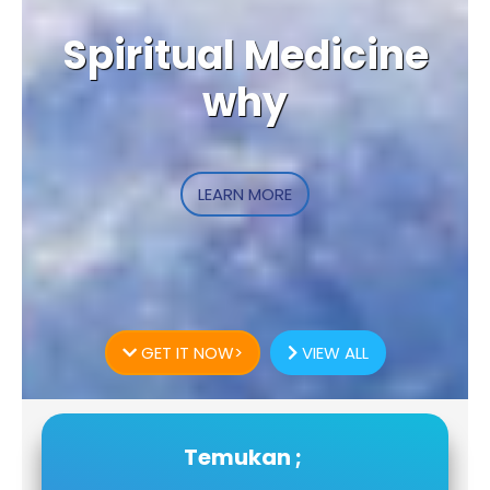
Spiritual Medicine
why
LEARN MORE
GET IT NOW>
VIEW ALL
Temukan ;