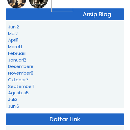
Arsip Blog
Juni
2
Mei
2
April
1
Maret
1
Februari
1
Januari
2
Desember
8
November
8
Oktober
7
September
1
Agustus
5
Juli
3
Juni
6
Mei
4
Daftar Link
April
14
Maret
11