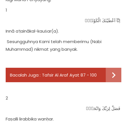
1
اِنَّآ اَعْطَيْنٰكَ الْكَوْثَرَۗ
Innā a‘ṭainākal-kauṡar(a).
Sesungguhnya Kami telah memberimu (Nabi
Muhammad) nikmat yang banyak.
Bacalah Juga :
Tafsir Al Araf Ayat 87 - 100
2
فَصَلِّ لِرَبِّكَ وَانْحَرْۗ
Faṣalli lirabbika wanḥar.