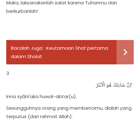
Maka, laksanakanlah salat karena Tuhanmu dan
berkurbanlah!
Bacalah Juga :
Keutamaan Shaf pertama
dalam Sholat
3
اِنَّ شَانِئَكَ هُوَ الْاَبْتَرُ ࣖ
Inna syāni'aka huwal-abtar(u).
Sesungguhnya orang yang membencimu, dialah yang
terputus (dari rahmat Allah).