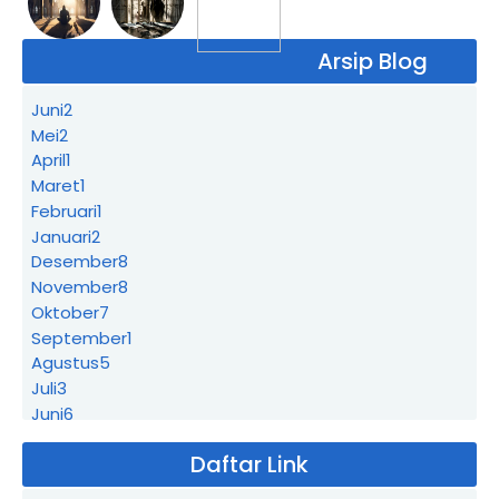
Arsip Blog
Juni
2
Mei
2
April
1
Maret
1
Februari
1
Januari
2
Desember
8
November
8
Oktober
7
September
1
Agustus
5
Juli
3
Juni
6
Mei
4
Daftar Link
April
14
Maret
11