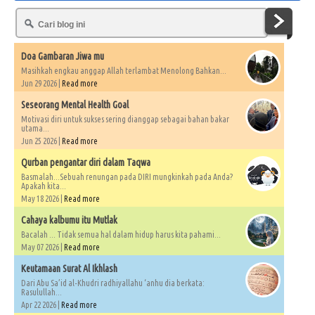
Doa Gambaran Jiwa mu
Masihkah engkau anggap Allah terlambat Menolong Bahkan...
Jun 29 2026 |
Read more
Seseorang Mental Health Goal
Motivasi diri untuk sukses sering dianggap sebagai bahan bakar
utama...
Jun 25 2026 |
Read more
Qurban pengantar diri dalam Taqwa
Basmalah...Sebuah renungan pada DIRI mungkinkah pada Anda?
Apakah kita...
May 18 2026 |
Read more
Cahaya kalbumu itu Mutlak
Bacalah ... Tidak semua hal dalam hidup harus kita pahami...
May 07 2026 |
Read more
Keutamaan Surat Al Ikhlash
Dari Abu Sa’id al-Khudri radhiyallahu ‘anhu dia berkata:
Rasulullah...
Apr 22 2026 |
Read more