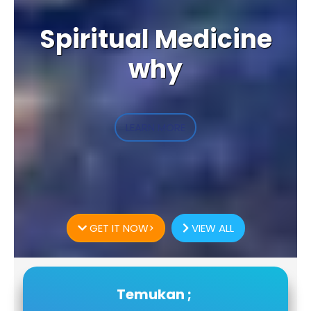
Spiritual Medicine
why
LEARN MORE
GET IT NOW>
VIEW ALL
Temukan ;