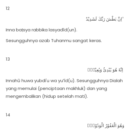
12
اِنَّ بَطْشَ رَبِّكَ لَشَدِيْدٌ ۗ
Inna baṭsya rabbika lasyadīd(un).
Sesungguhnya azab Tuhanmu sangat keras.
13
اِنَّهٗ هُوَ يُبْدِئُ وَيُعِيْدُۚ
Innahū huwa yubdi'u wa yu‘īd(u). Sesungguhnya Dialah
yang memulai (penciptaan makhluk) dan yang
mengembalikan (hidup setelah mati).
14
وَهُوَ الْغَفُوْرُ الْوَدُوْدُۙ