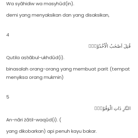
Wa syāhidiw wa masyhūd(in).
demi yang menyaksikan dan yang disaksikan,
4
قُتِلَ اَصْحٰبُ الْاُخْدُوْدِۙ
Qutila aṣḥābul-ukhdūd(i).
binasalah orang-orang yang membuat parit (tempat
menyiksa orang mukmin)
5
النَّارِ ذَاتِ الْوَقُوْدِۙ
An-nāri żātil-waqūd(i). (
yang dikobarkan) api penuh kayu bakar.