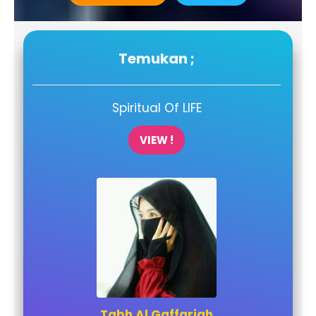
Temukan ;
Spiritual Of LIFE
VIEW !
Tabh Al Gaffariah