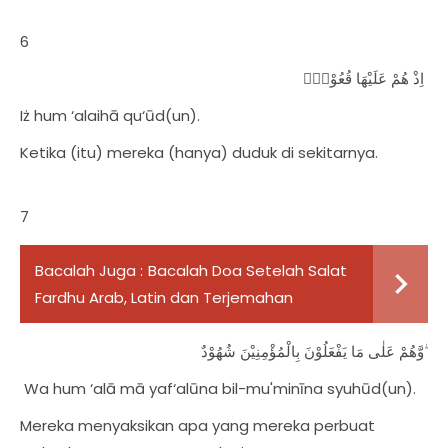
6
اِذْ هُمْ عَلَيْهَا قُعُوْدٌۙ
Iż hum ‘alaihā qu‘ūd(un).
Ketika (itu) mereka (hanya) duduk di sekitarnya.
7
Bacalah Juga :
Bacalah Doa Setelah Salat
Fardhu Arab, Latin dan Terjemahan
وَّهُمْ عَلٰى مَا يَفْعَلُوْنَ بِالْمُؤْمِنِيْنَ شُهُوْدٌ ۗ
Wa hum ‘alā mā yaf‘alūna bil-mu'minīna syuhūd(un).
Mereka menyaksikan apa yang mereka perbuat