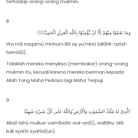
terhadap orang-orang mukmin.
8
وَمَا نَقَمُوْا مِنْهُمْ اِلَّآ اَنْ يُّؤْمِنُوْا بِاللّٰهِ الْعَزِيْزِ الْحَمِيْدِۙ
Wa mā naqamū minhum illā ay yu'minū billāhil-‘azīzil-
ḥamīd(i).
Tidaklah mereka menyiksa (membakar) orang-orang
mukmin itu, kecuali karena mereka beriman kepada
Allah Yang Maha Perkasa lagi Maha Terpuji,
9
الَّذِيْ لَهٗ مُلْكُ السَّمٰوٰتِ وَالْاَرْضِ ۗوَاللّٰهُ عَلٰى كُلِّ شَيْءٍ شَهِيْدٌ ۗ
Allażī lahū mulkus-samāwāti wal-arḍ(i), wallāhu ‘alā
kulli syai'in syahīd(un).