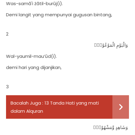
Was-samā'i żātil-burūj(i).
Demi langit yang mempunyai gugusan bintang,
2
وَالْيَوْمِ الْمَوْعُوْدِۙ
Wal-yaumil-mau‘ūd(i).
demi hari yang dijanjikan,
3
Bacalah Juga :
13 Tanda Hati yang mati
dalam Alquran
وَشَاهِدٍ وَّمَشْهُوْدٍۗ