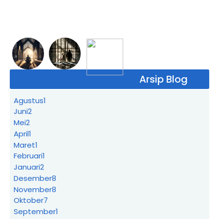
Arsip Blog
Agustus
1
Juni
2
Mei
2
April
1
Maret
1
Februari
1
Januari
2
Desember
8
November
8
Oktober
7
September
1