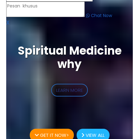
Chat Now
X
Spiritual Medicine
why
LEARN MORE
GET IT NOW>
VIEW ALL