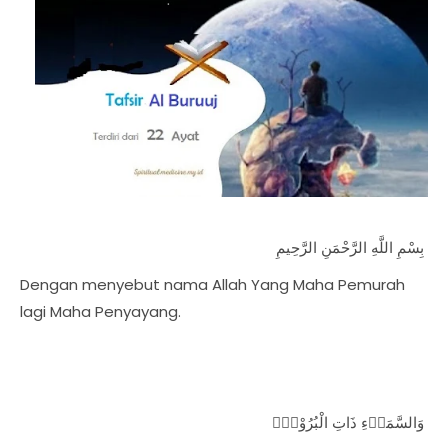
بِسْمِ اللَّهِ الرَّحْمَنِ الرَّحِيمِ
Dengan menyebut nama Allah Yang Maha Pemurah
lagi Maha Penyayang.
وَالسَّمَاۤءِ ذَاتِ الْبُرُوْجِۙ