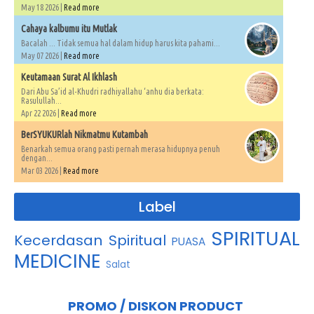
May 18 2026 |
Read more
Cahaya kalbumu itu Mutlak
Bacalah ... Tidak semua hal dalam hidup harus kita pahami...
May 07 2026 |
Read more
Keutamaan Surat Al Ikhlash
Dari Abu Sa’id al-Khudri radhiyallahu ‘anhu dia berkata:
Rasulullah...
Apr 22 2026 |
Read more
BerSYUKURlah Nikmatmu Kutambah
Benarkah semua orang pasti pernah merasa hidupnya penuh
dengan...
Mar 03 2026 |
Read more
Label
SPIRITUAL
Kecerdasan Spiritual
PUASA
MEDICINE
Salat
PROMO / DISKON PRODUCT