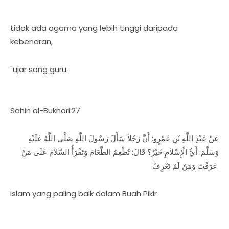
tidak ada agama yang lebih tinggi daripada
kebenaran,
"ujar sang guru.
Sahih al-Bukhori:27
عَنْ عَبْدِ اللَّهِ بْنِ عَمْرٍو: أَنَّ رَجُلاً سَأَلَ رَسُولَ اللَّهِ صَلَّى اللَّهُ عَلَيْهِ
وَسَلَّمَ: أَيُّ الْإِسْلاَمِ خَيْرٌ؟ قَالَ: تُطْعِمُ الطَّعَامَ وَتَقْرَأُ السَّلاَمَ عَلَى مَنْ
عَرَفْتَ وَمَنْ لَمْ تَعْرِفْ.
Islam yang paling baik dalam Buah Pikir