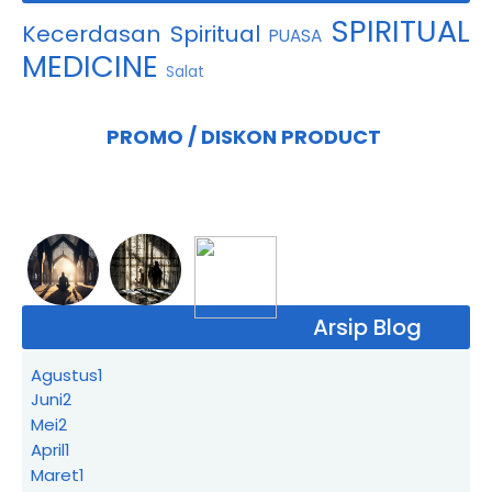
SPIRITUAL
Kecerdasan Spiritual
PUASA
MEDICINE
Salat
PROMO / DISKON PRODUCT
Arsip Blog
Agustus
1
Juni
2
Mei
2
April
1
Maret
1