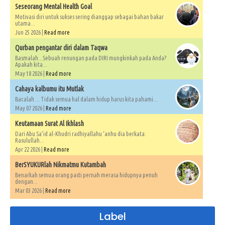
Seseorang Mental Health Goal
Motivasi diri untuk sukses sering dianggap sebagai bahan bakar
utama...
Jun 25 2026 |
Read more
Qurban pengantar diri dalam Taqwa
Basmalah...Sebuah renungan pada DIRI mungkinkah pada Anda?
Apakah kita...
May 18 2026 |
Read more
Cahaya kalbumu itu Mutlak
Bacalah ... Tidak semua hal dalam hidup harus kita pahami...
May 07 2026 |
Read more
Keutamaan Surat Al Ikhlash
Dari Abu Sa’id al-Khudri radhiyallahu ‘anhu dia berkata:
Rasulullah...
Apr 22 2026 |
Read more
BerSYUKURlah Nikmatmu Kutambah
Benarkah semua orang pasti pernah merasa hidupnya penuh
dengan...
Mar 03 2026 |
Read more
Label