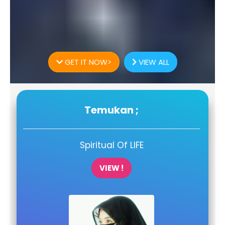
GET IT NOW>
VIEW ALL
Temukan ;
Spiritual Of LIFE
VIEW !