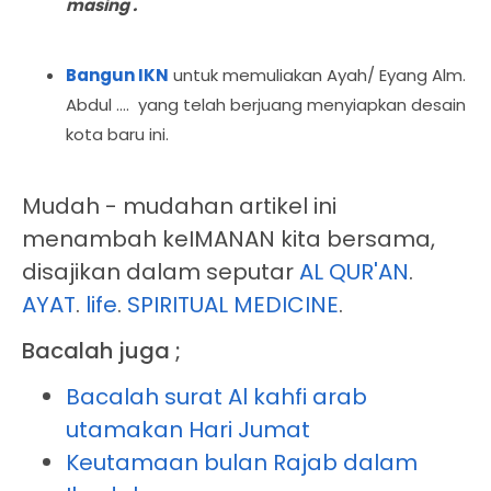
masing .
Bangun IKN
untuk memuliakan Ayah/ Eyang Alm.
Abdul .... yang telah berjuang menyiapkan desain
kota baru ini.
Mudah - mudahan artikel ini
menambah keIMANAN kita bersama,
disajikan dalam seputar
AL QUR'AN
.
AYAT
.
life
.
SPIRITUAL MEDICINE
.
Bacalah juga ;
Bacalah surat Al kahfi arab
utamakan Hari Jumat
Keutamaan bulan Rajab dalam