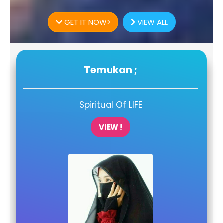
GET IT NOW>
VIEW ALL
Temukan ;
Spiritual Of LIFE
VIEW !