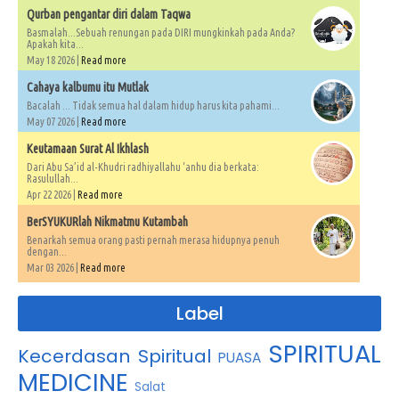
Qurban pengantar diri dalam Taqwa
Basmalah...Sebuah renungan pada DIRI mungkinkah pada Anda?
Apakah kita...
May 18 2026 |
Read more
Cahaya kalbumu itu Mutlak
Bacalah ... Tidak semua hal dalam hidup harus kita pahami...
May 07 2026 |
Read more
Keutamaan Surat Al Ikhlash
Dari Abu Sa’id al-Khudri radhiyallahu ‘anhu dia berkata:
Rasulullah...
Apr 22 2026 |
Read more
BerSYUKURlah Nikmatmu Kutambah
Benarkah semua orang pasti pernah merasa hidupnya penuh
dengan...
Mar 03 2026 |
Read more
Label
SPIRITUAL
Kecerdasan Spiritual
PUASA
MEDICINE
Salat