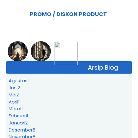
PROMO / DISKON PRODUCT
Arsip Blog
Agustus
1
Juni
2
Mei
2
April
1
Maret
1
Februari
1
Januari
2
Desember
8
November
8