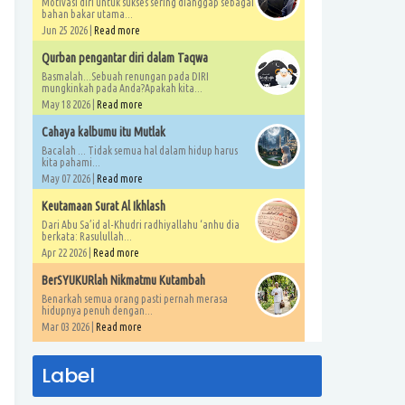
Motivasi diri untuk sukses sering dianggap sebagai
bahan bakar utama...
Jun 25 2026 |
Read more
Qurban pengantar diri dalam Taqwa
Basmalah...Sebuah renungan pada DIRI
mungkinkah pada Anda?Apakah kita...
May 18 2026 |
Read more
Cahaya kalbumu itu Mutlak
Bacalah ... Tidak semua hal dalam hidup harus
kita pahami...
May 07 2026 |
Read more
Keutamaan Surat Al Ikhlash
Dari Abu Sa’id al-Khudri radhiyallahu ‘anhu dia
berkata: Rasulullah...
Apr 22 2026 |
Read more
BerSYUKURlah Nikmatmu Kutambah
Benarkah semua orang pasti pernah merasa
hidupnya penuh dengan...
Mar 03 2026 |
Read more
Label