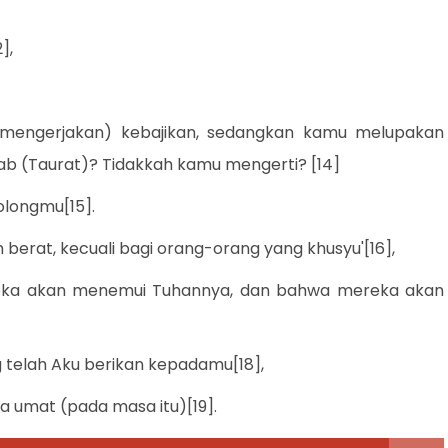
2],
mengerjakan) kebajikan, sedangkan kamu melupakan
tab (Taurat)? Tidakkah kamu mengerti? [14]
olongmu[15].
berat, kecuali bagi orang-orang yang khusyu'[16],
reka akan menemui Tuhannya, dan bahwa mereka akan
ng telah Aku berikan kepadamu[18],
a umat (pada masa itu)[19].