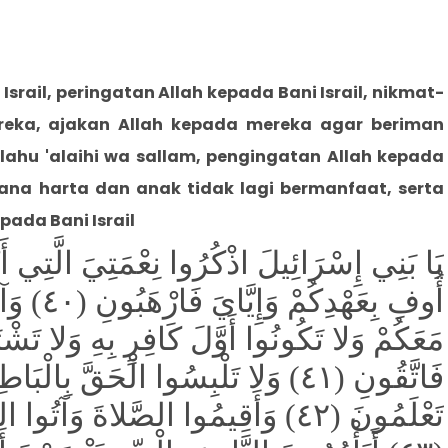
Israil,
peringatan Allah kepada Bani Israil,
nikmat-
reka, ajakan Allah kepada mereka agar beriman
ahu 'alaihi wa sallam, pengingatan Allah kepada
ana harta dan anak tidak lagi bermanfaat, serta
pada Bani Israil
يَا بَنِي إِسْرَائِيلَ اذْكُرُوا نِعْمَتِيَ الَّتِي أَ
أُوفِ بِعَه
مَعَكُمْ وَلا تَكُونُوا أَوَّلَ كَافِرٍ بِهِ وَلا تَشْتَ
فَاتَّقُونِ (٤١) وَلا تَلْبِسُوا الْحَقَّ بِال
تَعْلَمُونَ (٤٢) وَأَقِيمُوا الصَّلاةَ وَآ