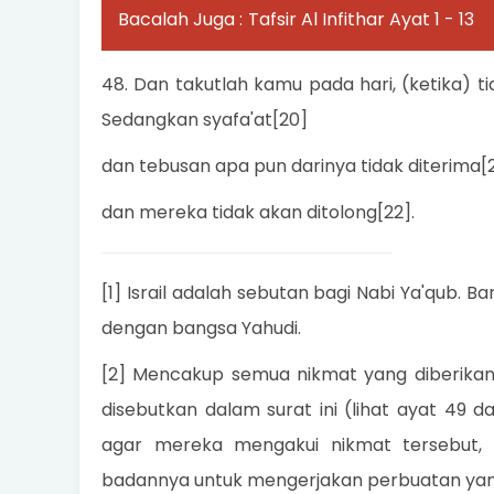
Bacalah Juga :
Tafsir Al Infithar Ayat 1 - 13
48. Dan takutlah kamu pada hari, (ketika) t
Sedangkan syafa'at[20]
dan tebusan apa pun darinya tidak diterima[
dan mereka tidak akan ditolong[22].
[1] Israil adalah sebutan bagi Nabi Ya'qub. B
dengan bangsa Yahudi.
[2] Mencakup semua nikmat yang diberikan
disebutkan dalam surat ini (lihat ayat 49 
agar mereka mengakui nikmat tersebut,
badannya untuk mengerjakan perbuatan yang d