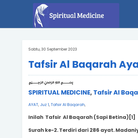
Sabtu, 30 September 2023
Tafsir Al Baqarah Ay
﷽
SPIRITUAL MEDICINE
,
Tafsir Al Baq
AYAT
,
Juz 1
,
Tafsir Al Baqarah
,
Inilah Tafsir
Al Baqarah (Sapi Betina)
[1]
Surah ke-2. Terdiri dari 286 ayat. Madan