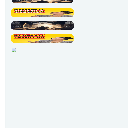
Oktober
4
September
1
Agustus
2
Juni
1
Mei
2
April
6
Maret
13
Februari
50
Januari
13
Desember
5
November
3
Oktober
34
September
92
Agustus
138
Juli
3
Juni
1
Mei
1
April
3
Maret
1