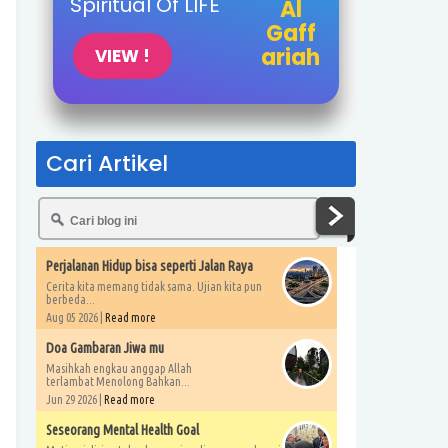
Spiritual Of LIFE
Al
Gaff
ariah
VIEW !
Cari Artikel
Perjalanan Hidup bisa seperti Jalan Raya
Cerita kita memang tidak sama. Ujian kita pun
berbeda...
Aug 05 2026 |
Read more
Doa Gambaran Jiwa mu
Masihkah engkau anggap Allah
terlambat Menolong Bahkan...
Jun 29 2026 |
Read more
Seseorang Mental Health Goal