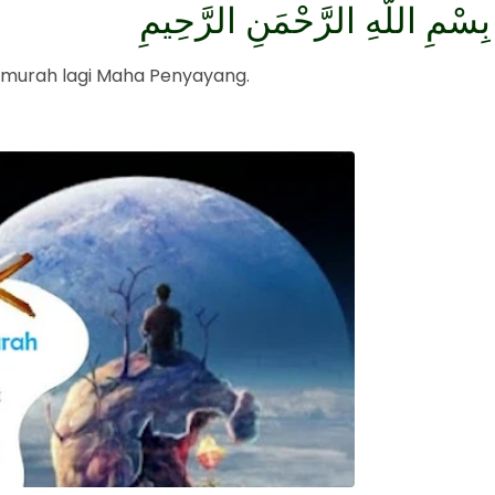
بِسْمِ اللَّهِ الرَّحْمَنِ الرَّحِيمِ
murah lagi Maha Penyayang.