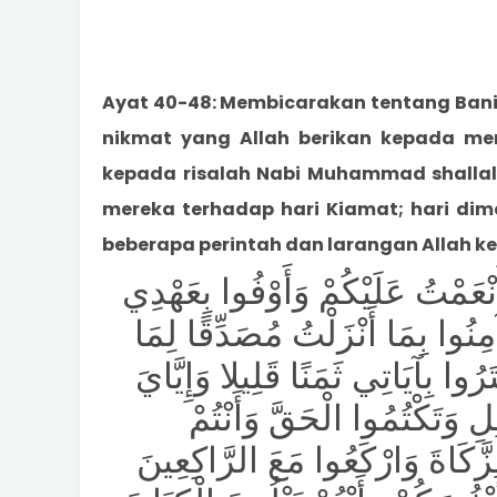
Ayat 40-48: Membicarakan tentang Bani 
nikmat yang Allah berikan kepada me
kepada risalah Nabi Muhammad shallall
mereka terhadap hari Kiamat; hari dim
beberapa perintah dan larangan Allah ke
نْعَمْتُ عَلَيْكُمْ وَأَوْفُوا بِعَهْدِي
ْدِكُمْ وَإِيَّايَ فَارْهَبُونِ (٤٠) وَآمِنُوا بِمَا أَنْزَلْتُ مُصَدِّقًا لِمَا
رُوا بِآيَاتِي ثَمَنًا قَلِيلا وَإِيَّايَ
ْبَاطِلِ وَتَكْتُمُوا الْحَقَّ وَأَنْتُمْ
تُوا الزَّكَاةَ وَارْكَعُوا مَعَ الرَّاكِعِينَ