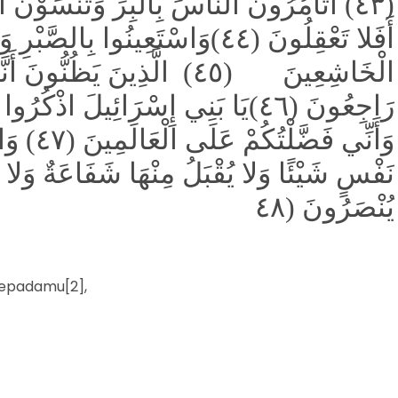
٤٣) أَتَأْمُرُونَ النَّاسَ بِالْبِرِّ وَتَنْسَوْنَ أ
أَفَلا تَعْقِلُونَ (٤٤)وَاسْتَعِينُوا بِ
الْخَاشِعِينَ (٤٥) الَّذِينَ يَظُنُّو
رَاجِعُونَ (٤٦)يَا بَنِي إِسْرَائِيلَ اذْك
وَأَنِّي ف
نَفْسٍ شَيْئًا وَلا يُقْبَلُ مِنْهَا شَفَاعَةٌ وَلا ي
يُنْصَرُونَ (٤٨
 kepadamu[2],