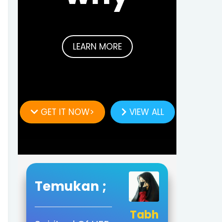
LEARN MORE
GET IT NOW>
VIEW ALL
Temukan ;
Tabh