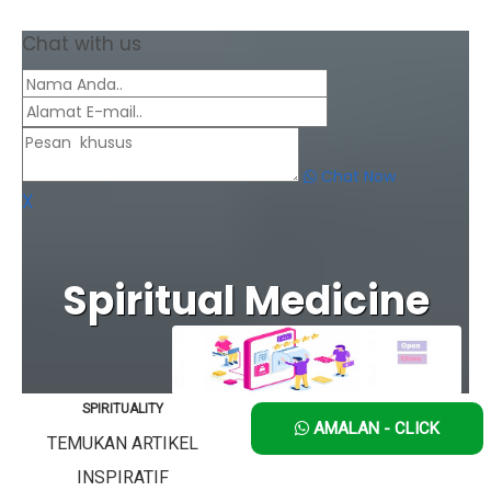
Chat with us
Chat Now
X
Spiritual Medicine
why
SPIRITUALITY
AMALAN - CLICK
LEARN MORE
TEMUKAN ARTIKEL
INSPIRATIF