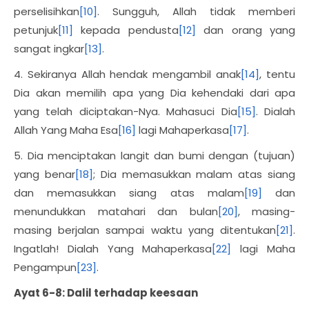
perselisihkan
[10]
. Sungguh, Allah tidak memberi
petunjuk
[11]
kepada pendusta
[12]
dan orang yang
sangat ingkar
[13]
.
4. Sekiranya Allah hendak mengambil anak
[14]
, tentu
Dia akan memilih apa yang Dia kehendaki dari apa
yang telah diciptakan-Nya. Mahasuci Dia
[15]
. Dialah
Allah Yang Maha Esa
[16]
lagi Mahaperkasa
[17]
.
5. Dia menciptakan langit dan bumi dengan (tujuan)
yang benar
[18]
; Dia memasukkan malam atas siang
dan memasukkan siang atas malam
[19]
dan
menundukkan matahari dan bulan
[20]
, masing-
masing berjalan sampai waktu yang ditentukan
[21]
.
Ingatlah! Dialah Yang Mahaperkasa
[22]
lagi Maha
Pengampun
[23]
.
Ayat 6-8: Dalil terhadap keesaan