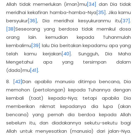
Allah tidak memerlukan (iman)mu
[34]
dan Dia tidak
meridhai kekafiran hamba-hamba-Nya
[35]
. Jika kamu
bersyukur
[36]
, Dia meridhai kesyukuranmu itu
[37]
.
[38]
Seseorang yang berdosa tidak memikul dosa
orang lain. kemudian kepada Tuhanmulah
kembalimu
[39]
lalu Dia beritakan kepadamu apa yang
telah kamu kerjakan
[40]
. Sungguh, Dia Maha
Mengetahui apa yang tersimpan dalam
(dada)mu
[41]
.
8.
[42]
Dan apabila manusia ditimpa bencana, Dia
memohon (pertolongan) kepada Tuhannya dengan
kembali (taat) kepada-Nya; tetapi apabila Dia
memberikan nikmat kepadanya dia lupa (akan
bencana) yang pernah dia berdoa kepada Allah
sebelum itu, dan diadakannya sekutu-sekutu bagi
Allah untuk menyesatkan (manusia) dari jalan-Nya.