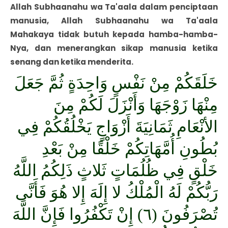
Allah Subhaanahu wa Ta'aala dalam penciptaan
manusia, Allah Subhaanahu wa Ta'aala
Mahakaya tidak butuh kepada hamba-hamba-
Nya, dan menerangkan sikap manusia ketika
senang dan ketika menderita.
خَلَقَكُمْ مِنْ نَفْسٍ وَاحِدَةٍ ثُمَّ جَعَلَ
مِنْهَا زَوْجَهَا وَأَنْزَلَ لَكُمْ مِنَ
الأنْعَامِ ثَمَانِيَةَ أَزْوَاجٍ يَخْلُقُكُمْ فِي
بُطُونِ أُمَّهَاتِكُمْ خَلْقًا مِنْ بَعْدِ
خَلْقٍ فِي ظُلُمَاتٍ ثَلاثٍ ذَلِكُمُ اللَّهُ
رَبُّكُمْ لَهُ الْمُلْكُ لا إِلَهَ إِلا هُوَ فَأَنَّى
تُصْرَفُونَ (٦) إِنْ تَكْفُرُوا فَإِنَّ اللَّهَ