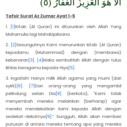
أَلا هُوَ الْعَزِيزُ الْغَفَّارُ (٥)
Tafsir Surat Az Zumar Ayat 1-5
1.
[1]
Kitab (Al Quran) ini diturunkan oleh Allah Yang
Mahamulia lagi Mahabijaksana.
2.
[2]
Sesunguhnya Kami menurunkan kitab (Al Quran)
kepadamu (Muhammad) dengan (membawa)
kebenaran
[3]
.
[4]
Maka sembahlah Allah dengan tulus
ikhlas beragama kepada-Nya
[5]
.
3. Ingatlah! Hanya milik Allah agama yang murni (dari
syirk)
[6]
.
[7]
Dan orang-orang yang mengambil
pelindung selain Dia
[8]
(berkata), "Kami tidak
menyembah mereka melainkan (berharap) agar
mereka mendekatkan kami kepada Allah dengan
sedekat-dekatnya
[9]
.” Sungguh, Allah akan memberi
putusan di antara mereka tentang apa yang mereka