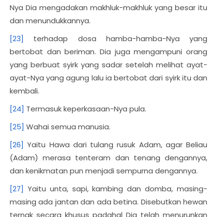
Nya Dia mengadakan makhluk-makhluk yang besar itu
dan menundukkannya.
[23]
terhadap dosa hamba-hamba-Nya yang
bertobat dan beriman. Dia juga mengampuni orang
yang berbuat syirk yang sadar setelah melihat ayat-
ayat-Nya yang agung lalu ia bertobat dari syirk itu dan
kembali.
[24]
Termasuk keperkasaan-Nya pula.
[25]
Wahai semua manusia.
[26]
Yaitu Hawa dari tulang rusuk Adam, agar Beliau
(Adam) merasa tenteram dan tenang dengannya,
dan kenikmatan pun menjadi sempurna dengannya.
[27]
Yaitu unta, sapi, kambing dan domba, masing-
masing ada jantan dan ada betina. Disebutkan hewan
ternak secara khusus padahal Dia telah menurunkan