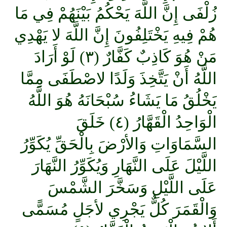
زُلْفَى إِنَّ اللَّهَ يَحْكُمُ بَيْنَهُمْ فِي مَا
هُمْ فِيهِ يَخْتَلِفُونَ إِنَّ اللَّهَ لا يَهْدِي
مَنْ هُوَ كَاذِبٌ كَفَّارٌ (٣) لَوْ أَرَادَ
اللَّهُ أَنْ يَتَّخِذَ وَلَدًا لاصْطَفَى مِمَّا
يَخْلُقُ مَا يَشَاءُ سُبْحَانَهُ هُوَ اللَّهُ
الْوَاحِدُ الْقَهَّارُ (٤) خَلَقَ
السَّمَاوَاتِ وَالأرْضَ بِالْحَقِّ يُكَوِّرُ
اللَّيْلَ عَلَى النَّهَارِ وَيُكَوِّرُ النَّهَارَ
عَلَى اللَّيْلِ وَسَخَّرَ الشَّمْسَ
وَالْقَمَرَ كُلٌّ يَجْرِي لأجَلٍ مُسَمًّى