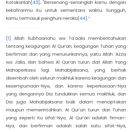
Katakanlah
[43]
, "Bersenang-senanglah kamu dengan
kekafiranmu itu untuk sementara waktu. Sungguh,
kamu termasuk penghuni neraka
[44]
.”
[1]
Allah Subhaanahu wa Ta'aala memberitahukan
tentang keagungan Al Qur’an, keagungan Tuhan yang
berfirman dan yang menurunkannya, yaitu Allah ‘Azza
wa Jalla, dan bahwa Al Qur’an turun dari Allah Yang
Mahaperkasa lagi Mahabijaksana, yang berhak
disembah oleh seluruh makhluk karena keagungan dan
kesempurnaan-Nya, dan karena keperkasaan-Nya
yang dengannya Dia tundukkan semua makhluk, dan
Dia juga Mahabijaksana baik dalam menciptakan
maupun memerintahkan. Al Qur’an turun dari Tuhan
yang seperti itu sifat-Nya. Al Qur’an adalah firman-
Nya, dan berfirman adalah salah satu sifat-Nya,