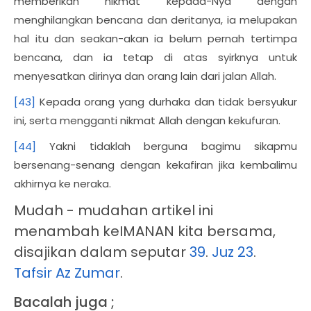
memberikan nikmat kepada-Nya dengan
menghilangkan bencana dan deritanya, ia melupakan
hal itu dan seakan-akan ia belum pernah tertimpa
bencana, dan ia tetap di atas syirknya untuk
menyesatkan dirinya dan orang lain dari jalan Allah.
[43]
Kepada orang yang durhaka dan tidak bersyukur
ini, serta mengganti nikmat Allah dengan kekufuran.
[44]
Yakni tidaklah berguna bagimu sikapmu
bersenang-senang dengan kekafiran jika kembalimu
akhirnya ke neraka.
Mudah - mudahan artikel ini
menambah keIMANAN kita bersama,
disajikan dalam seputar
39
.
Juz 23
.
Tafsir Az Zumar
.
Bacalah juga ;