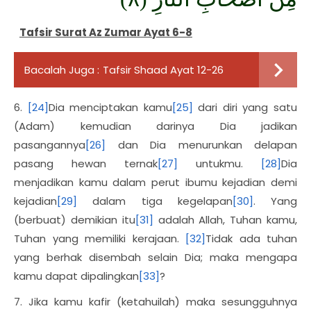
Tafsir Surat Az Zumar Ayat 6-8
Bacalah Juga :
Tafsir Shaad Ayat 12-26
6.
[24]
Dia menciptakan kamu
[25]
dari diri yang satu
(Adam) kemudian darinya Dia jadikan
pasangannya
[26]
dan Dia menurunkan delapan
pasang hewan ternak
[27]
untukmu.
[28]
Dia
menjadikan kamu dalam perut ibumu kejadian demi
kejadian
[29]
dalam tiga kegelapan
[30]
. Yang
(berbuat) demikian itu
[31]
adalah Allah, Tuhan kamu,
Tuhan yang memiliki kerajaan.
[32]
Tidak ada tuhan
yang berhak disembah selain Dia; maka mengapa
kamu dapat dipalingkan
[33]
?
7. Jika kamu kafir (ketahuilah) maka sesungguhnya