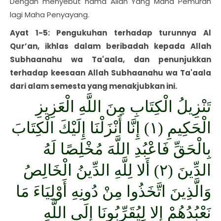
Dengan menyebut nama Allah Yang Maha Pemurah
lagi Maha Penyayang.
Ayat 1-5: Pengukuhan terhadap turunnya Al
Qur’an, ikhlas dalam beribadah kepada Allah
Subhaanahu wa Ta'aala, dan penunjukkan
terhadap keesaan Allah Subhaanahu wa Ta'aala
dari alam semesta yang menakjubkan ini.
تَنْزِيلُ الْكِتَابِ مِنَ اللَّهِ الْعَزِيزِ
الْحَكِيمِ (١) إِنَّا أَنْزَلْنَا إِلَيْكَ الْكِتَابَ
بِالْحَقِّ فَاعْبُدِ اللَّهَ مُخْلِصًا لَهُ
الدِّينَ (٢) أَلا لِلَّهِ الدِّينُ الْخَالِصُ
وَالَّذِينَ اتَّخَذُوا مِنْ دُونِهِ أَوْلِيَاءَ مَا
نَعْبُدُهُمْ إِلا لِيُقَرِّبُونَا إِلَى اللَّهِ