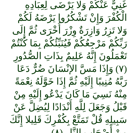
غَنِيٌّ عَنْكُمْ وَلا يَرْضَى لِعِبَادِهِ
الْكُفْرَ وَإِنْ تَشْكُرُوا يَرْضَهُ لَكُمْ
وَلا تَزِرُ وَازِرَةٌ وِزْرَ أُخْرَى ثُمَّ إِلَى
رَبِّكُمْ مَرْجِعُكُمْ فَيُنَبِّئُكُمْ بِمَا كُنْتُمْ
تَعْمَلُونَ إِنَّهُ عَلِيمٌ بِذَاتِ الصُّدُورِ
(٧) وَإِذَا مَسَّ الإنْسَانَ ضُرٌّ دَعَا
رَبَّهُ مُنِيبًا إِلَيْهِ ثُمَّ إِذَا خَوَّلَهُ نِعْمَةً
مِنْهُ نَسِيَ مَا كَانَ يَدْعُو إِلَيْهِ مِنْ
قَبْلُ وَجَعَلَ لِلَّهِ أَنْدَادًا لِيُضِلَّ عَنْ
سَبِيلِهِ قُلْ تَمَتَّعْ بِكُفْرِكَ قَلِيلا إِنَّكَ
مِنْ أَصْحَابِ النَّارِ (٨)