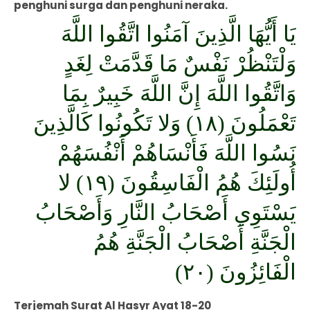
penghuni surga dan penghuni neraka.
يَا أَيُّهَا الَّذِينَ آمَنُوا اتَّقُوا اللَّهَ
وَلْتَنْظُرْ نَفْسٌ مَا قَدَّمَتْ لِغَدٍ
وَاتَّقُوا اللَّهَ إِنَّ اللَّهَ خَبِيرٌ بِمَا
تَعْمَلُونَ (١٨) وَلا تَكُونُوا كَالَّذِينَ
نَسُوا اللَّهَ فَأَنْسَاهُمْ أَنْفُسَهُمْ
أُولَئِكَ هُمُ الْفَاسِقُونَ (١٩) لا
يَسْتَوِي أَصْحَابُ النَّارِ وَأَصْحَابُ
الْجَنَّةِ أَصْحَابُ الْجَنَّةِ هُمُ
الْفَائِزُونَ (٢٠)
Terjemah Surat Al Hasyr Ayat 18-20