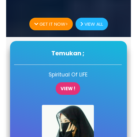
GET IT NOW>
VIEW ALL
Temukan ;
Spiritual Of LIFE
VIEW !