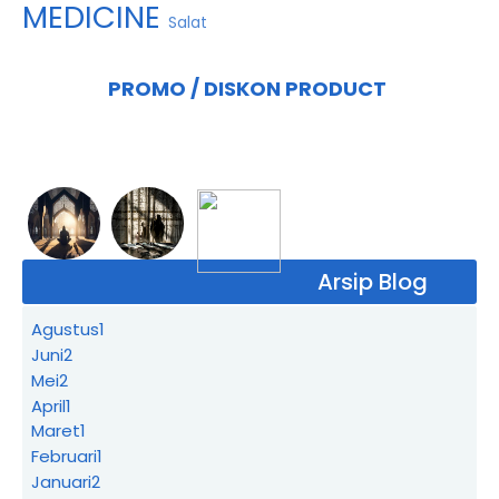
MEDICINE
Salat
PROMO / DISKON PRODUCT
Arsip Blog
Agustus
1
Juni
2
Mei
2
April
1
Maret
1
Februari
1
Januari
2