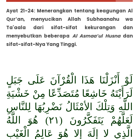
Ayat 21-24: Menerangkan tentang keagungan Al
Qur’an, menyucikan Allah Subhaanahu wa
Ta'aala dari sifat-sifat kekurangan dan
menyebutkan beberapa
Al Asmaa’ul Husna
dan
sifat-sifat-Nya Yang Tinggi.
لَوْ أَنْزَلْنَا هَذَا الْقُرْآنَ عَلَى جَبَلٍ
لَرَأَيْتَهُ خَاشِعًا مُتَصَدِّعًا مِنْ خَشْيَةِ
اللَّهِ وَتِلْكَ الأمْثَالُ نَضْرِبُهَا لِلنَّاسِ
لَعَلَّهُمْ يَتَفَكَّرُونَ (٢١) هُوَ اللَّهُ
الَّذِي لا إِلَهَ إِلا هُوَ عَالِمُ الْغَيْبِ