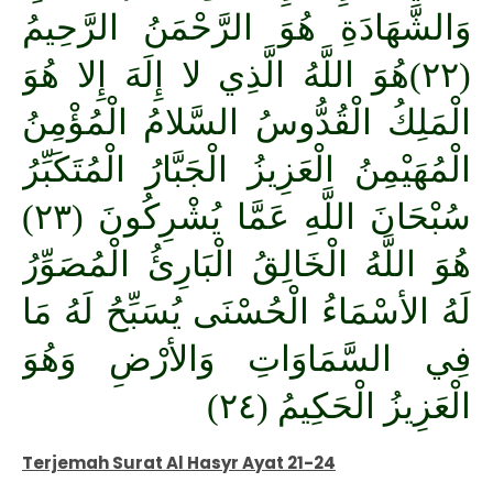
وَالشَّهَادَةِ هُوَ الرَّحْمَنُ الرَّحِيمُ
(٢٢)هُوَ اللَّهُ الَّذِي لا إِلَهَ إِلا هُوَ
الْمَلِكُ الْقُدُّوسُ السَّلامُ الْمُؤْمِنُ
الْمُهَيْمِنُ الْعَزِيزُ الْجَبَّارُ الْمُتَكَبِّرُ
سُبْحَانَ اللَّهِ عَمَّا يُشْرِكُونَ (٢٣)
هُوَ اللَّهُ الْخَالِقُ الْبَارِئُ الْمُصَوِّرُ
لَهُ الأسْمَاءُ الْحُسْنَى يُسَبِّحُ لَهُ مَا
فِي السَّمَاوَاتِ وَالأرْضِ وَهُوَ
الْعَزِيزُ الْحَكِيمُ (٢٤)
Terjemah Surat Al Hasyr Ayat 21-24