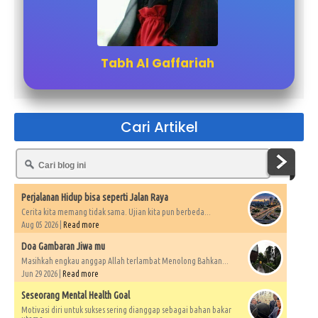
Tabh Al Gaffariah
Cari Artikel
Perjalanan Hidup bisa seperti Jalan Raya
Cerita kita memang tidak sama. Ujian kita pun berbeda...
Aug 05 2026 |
Read more
Doa Gambaran Jiwa mu
Masihkah engkau anggap Allah terlambat Menolong Bahkan...
Jun 29 2026 |
Read more
Seseorang Mental Health Goal
Motivasi diri untuk sukses sering dianggap sebagai bahan bakar