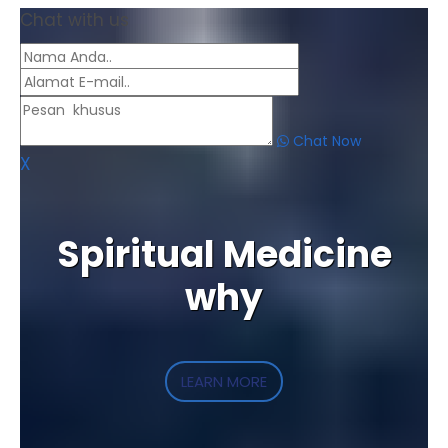
Chat with us
Chat Now
X
Spiritual Medicine
why
LEARN MORE