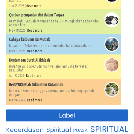
utama...
Jun 25 2026 |
Read more
Qurban pengantar diri dalam Taqwa
Basmalah...Sebuah renungan pada DIRI mungkinkah pada Anda?
Apakah kita...
May 18 2026 |
Read more
Cahaya kalbumu itu Mutlak
Bacalah ... Tidak semua hal dalam hidup harus kita pahami...
May 07 2026 |
Read more
Keutamaan Surat Al Ikhlash
Dari Abu Sa’id al-Khudri radhiyallahu ‘anhu dia berkata:
Rasulullah...
Apr 22 2026 |
Read more
BerSYUKURlah Nikmatmu Kutambah
Benarkah semua orang pasti pernah merasa hidupnya penuh
dengan...
Mar 03 2026 |
Read more
Label
SPIRITUAL
Kecerdasan Spiritual
PUASA