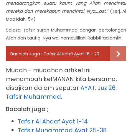
mendatangkan suatu kaum yang Allah mencintai
mereka dan merekapun mencintai-Nya,…dst.”
(Terj. Al
Maa’idah: 54)
Selesai tafsir surah Muhammad dengan pertolongan
Allah dan taufiq-Nya wal hamdulillahi Rabbil ‘aalamiin.
Bacalah Juga :
Tafsir Al Kahfi Ayat 16 - 20
Mudah - mudahan artikel ini
menambah keIMANAN kita bersama,
disajikan dalam seputar
AYAT
.
Juz 26
.
Tafsir Muhammad
.
Bacalah juga ;
Tafsir Al Ahqaf Ayat 1-14
Tafsir Muhammad Ayat 25-38