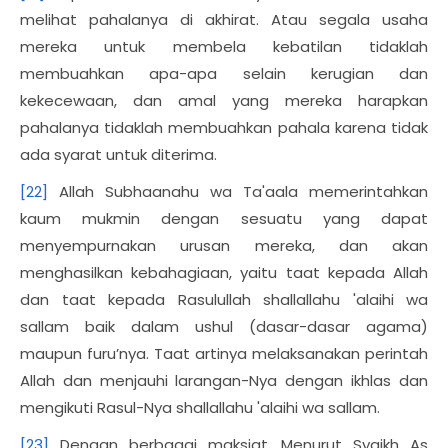
melihat pahalanya di akhirat. Atau segala usaha
mereka untuk membela kebatilan tidaklah
membuahkan apa-apa selain kerugian dan
kekecewaan, dan amal yang mereka harapkan
pahalanya tidaklah membuahkan pahala karena tidak
ada syarat untuk diterima.
[22]
Allah Subhaanahu wa Ta'aala memerintahkan
kaum mukmin dengan sesuatu yang dapat
menyempurnakan urusan mereka, dan akan
menghasilkan kebahagiaan, yaitu taat kepada Allah
dan taat kepada Rasulullah shallallahu 'alaihi wa
sallam baik dalam ushul (dasar-dasar agama)
maupun furu’nya. Taat artinya melaksanakan perintah
Allah dan menjauhi larangan-Nya dengan ikhlas dan
mengikuti Rasul-Nya shallallahu 'alaihi wa sallam.
[23]
Dengan berbagai maksiat. Menurut Syaikh As