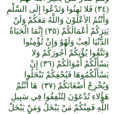
(٣٤) فَلا تَهِنُوا وَتَدْعُوا إِلَى السَّلْمِ
وَأَنْتُمُ الأعْلَوْنَ وَاللَّهُ مَعَكُمْ وَلَنْ
يَتِرَكُمْ أَعْمَالَكُمْ (٣٥) إِنَّمَا الْحَيَاةُ
الدُّنْيَا لَعِبٌ وَلَهْوٌ وَإِنْ تُؤْمِنُوا
وَتَتَّقُوا يُؤْتِكُمْ أُجُورَكُمْ وَلا
يَسْأَلْكُمْ أَمْوَالَكُمْ (٣٦) إِنْ
يَسْأَلْكُمُوهَا فَيُحْفِكُمْ تَبْخَلُوا
وَيُخْرِجْ أَضْغَانَكُمْ (٣٧) هَا أَنْتُمْ
هَؤُلاءِ تُدْعَوْنَ لِتُنْفِقُوا فِي سَبِيلِ
اللَّهِ فَمِنْكُمْ مَنْ يَبْخَلُ وَمَنْ يَبْخَلْ