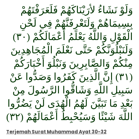
وَلَوْ نَشَاءُ لأرَيْنَاكَهُمْ فَلَعَرَفْتَهُمْ
بِسِيمَاهُمْ وَلَتَعْرِفَنَّهُمْ فِي لَحْنِ
الْقَوْلِ وَاللَّهُ يَعْلَمُ أَعْمَالَكُمْ (٣٠)
وَلَنَبْلُوَنَّكُمْ حَتَّى نَعْلَمَ الْمُجَاهِدِينَ
مِنْكُمْ وَالصَّابِرِينَ وَنَبْلُوَ أَخْبَارَكُمْ
(٣١) إِنَّ الَّذِينَ كَفَرُوا وَصَدُّوا عَنْ
سَبِيلِ اللَّهِ وَشَاقُّوا الرَّسُولَ مِنْ
بَعْدِ مَا تَبَيَّنَ لَهُمُ الْهُدَى لَنْ يَضُرُّوا
اللَّهَ شَيْئًا وَسَيُحْبِطُ أَعْمَالَهُمْ (٣٢)
Terjemah Surat Muhammad Ayat 30-32