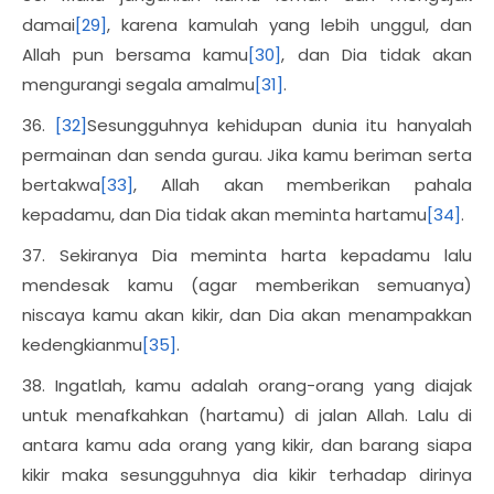
damai
[29]
, karena kamulah yang lebih unggul, dan
Allah pun bersama kamu
[30]
, dan Dia tidak akan
mengurangi segala amalmu
[31]
.
36.
[32]
Sesungguhnya kehidupan dunia itu hanyalah
permainan dan senda gurau. Jika kamu beriman serta
bertakwa
[33]
, Allah akan memberikan pahala
kepadamu, dan Dia tidak akan meminta hartamu
[34]
.
37. Sekiranya Dia meminta harta kepadamu lalu
mendesak kamu (agar memberikan semuanya)
niscaya kamu akan kikir, dan Dia akan menampakkan
kedengkianmu
[35]
.
38. Ingatlah, kamu adalah orang-orang yang diajak
untuk menafkahkan (hartamu) di jalan Allah. Lalu di
antara kamu ada orang yang kikir, dan barang siapa
kikir maka sesungguhnya dia kikir terhadap dirinya