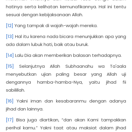
hatinya serta kelihatan kemunafikannya. Hal ini tentu
sesuai dengan kebijaksanaan Allah.
[12]
Yang tampak di wajah-wajah mereka.
[13]
Hal itu karena nada bicara menunjukkan apa yang
ada dalam lubuk hati, baik atau buruk.
[14]
Lalu Dia akan memberikan balasan terhadapnya.
[15]
Selanjutnya Allah Subhaanahu wa Ta'aala
menyebutkan ujian paling besar yang Allah uji
dengannya hamba-hamba-Nya, yaitu jihad fii
sabilillah.
[16]
Yakni iman dan kesabaranmu dengan adanya
jihad dan lainnya.
[17]
Bisa juga diartikan, “dan akan Kami tampakkan
perihal kamu.” Yakni taat atau maksiat dalam jihad