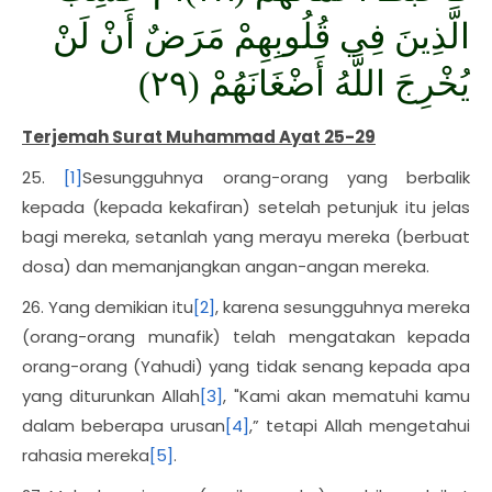
الَّذِينَ فِي قُلُوبِهِمْ مَرَضٌ أَنْ لَنْ
يُخْرِجَ اللَّهُ أَضْغَانَهُمْ (٢٩)
Terjemah Surat Muhammad Ayat 25-29
25.
[1]
Sesungguhnya orang-orang yang berbalik
kepada (kepada kekafiran) setelah petunjuk itu jelas
bagi mereka, setanlah yang merayu mereka (berbuat
dosa) dan memanjangkan angan-angan mereka.
26. Yang demikian itu
[2]
, karena sesungguhnya mereka
(orang-orang munafik) telah mengatakan kepada
orang-orang (Yahudi) yang tidak senang kepada apa
yang diturunkan Allah
[3]
, "Kami akan mematuhi kamu
dalam beberapa urusan
[4]
,” tetapi Allah mengetahui
rahasia mereka
[5]
.