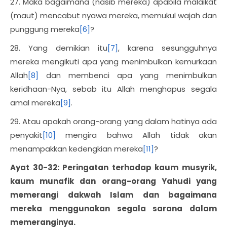
27. Maka bagaimana (nasib mereka) apabila malaikat
(maut) mencabut nyawa mereka, memukul wajah dan
punggung mereka
[6]
?
28. Yang demikian itu
[7]
, karena sesungguhnya
mereka mengikuti apa yang menimbulkan kemurkaan
Allah
[8]
dan membenci apa yang menimbulkan
keridhaan-Nya, sebab itu Allah menghapus segala
amal mereka
[9]
.
29. Atau apakah orang-orang yang dalam hatinya ada
penyakit
[10]
mengira bahwa Allah tidak akan
menampakkan kedengkian mereka
[11]
?
Ayat 30-32: Peringatan terhadap kaum musyrik,
kaum munafik dan orang-orang Yahudi yang
memerangi dakwah Islam dan bagaimana
mereka menggunakan segala sarana dalam
memeranginya.