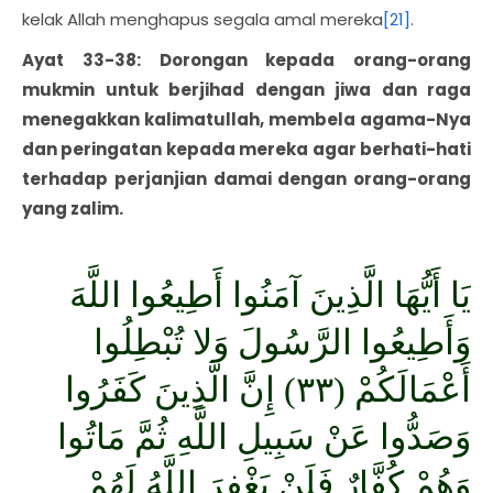
kelak Allah menghapus segala amal mereka
[21]
.
Ayat 33-38: Dorongan kepada orang-orang
mukmin untuk berjihad dengan jiwa dan raga
menegakkan kalimatullah, membela agama-Nya
dan peringatan kepada mereka agar berhati-hati
terhadap perjanjian damai dengan orang-orang
yang zalim.
يَا أَيُّهَا الَّذِينَ آمَنُوا أَطِيعُوا اللَّهَ
وَأَطِيعُوا الرَّسُولَ وَلا تُبْطِلُوا
أَعْمَالَكُمْ (٣٣) إِنَّ الَّذِينَ كَفَرُوا
وَصَدُّوا عَنْ سَبِيلِ اللَّهِ ثُمَّ مَاتُوا
وَهُمْ كُفَّارٌ فَلَنْ يَغْفِرَ اللَّهُ لَهُمْ