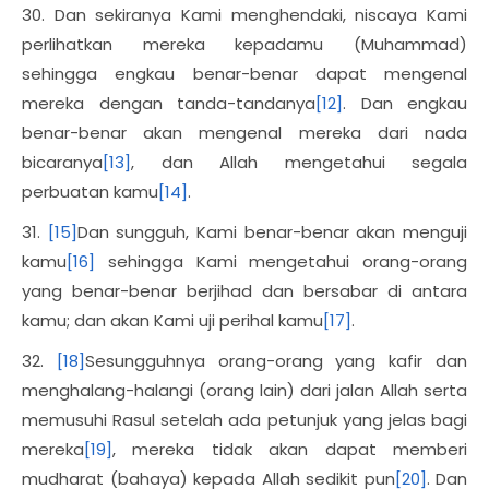
30. Dan sekiranya Kami menghendaki, niscaya Kami
perlihatkan mereka kepadamu (Muhammad)
sehingga engkau benar-benar dapat mengenal
mereka dengan tanda-tandanya
[12]
. Dan engkau
benar-benar akan mengenal mereka dari nada
bicaranya
[13]
, dan Allah mengetahui segala
perbuatan kamu
[14]
.
31.
[15]
Dan sungguh, Kami benar-benar akan menguji
kamu
[16]
sehingga Kami mengetahui orang-orang
yang benar-benar berjihad dan bersabar di antara
kamu; dan akan Kami uji perihal kamu
[17]
.
32.
[18]
Sesungguhnya orang-orang yang kafir dan
menghalang-halangi (orang lain) dari jalan Allah serta
memusuhi Rasul setelah ada petunjuk yang jelas bagi
mereka
[19]
, mereka tidak akan dapat memberi
mudharat (bahaya) kepada Allah sedikit pun
[20]
. Dan