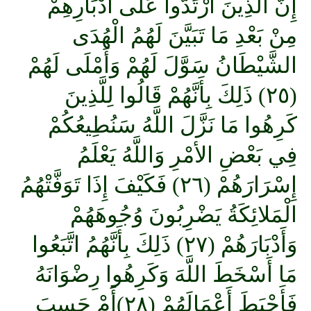
إِنَّ الَّذِينَ ارْتَدُّوا عَلَى أَدْبَارِهِمْ
مِنْ بَعْدِ مَا تَبَيَّنَ لَهُمُ الْهُدَى
الشَّيْطَانُ سَوَّلَ لَهُمْ وَأَمْلَى لَهُمْ
(٢٥) ذَلِكَ بِأَنَّهُمْ قَالُوا لِلَّذِينَ
كَرِهُوا مَا نَزَّلَ اللَّهُ سَنُطِيعُكُمْ
فِي بَعْضِ الأمْرِ وَاللَّهُ يَعْلَمُ
إِسْرَارَهُمْ (٢٦) فَكَيْفَ إِذَا تَوَفَّتْهُمُ
الْمَلائِكَةُ يَضْرِبُونَ وُجُوهَهُمْ
وَأَدْبَارَهُمْ (٢٧) ذَلِكَ بِأَنَّهُمُ اتَّبَعُوا
مَا أَسْخَطَ اللَّهَ وَكَرِهُوا رِضْوَانَهُ
فَأَحْبَطَ أَعْمَالَهُمْ (٢٨)أَمْ حَسِبَ