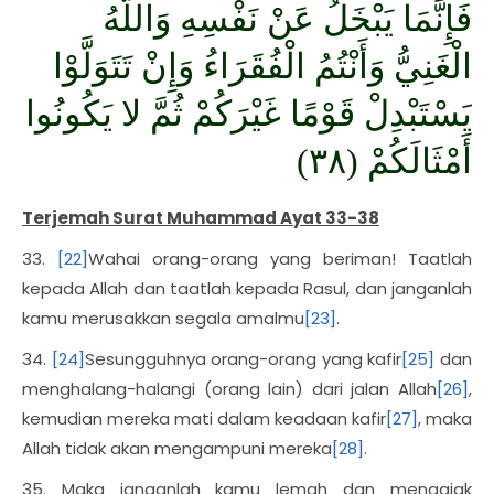
فَإِنَّمَا يَبْخَلُ عَنْ نَفْسِهِ وَاللَّهُ
الْغَنِيُّ وَأَنْتُمُ الْفُقَرَاءُ وَإِنْ تَتَوَلَّوْا
يَسْتَبْدِلْ قَوْمًا غَيْرَكُمْ ثُمَّ لا يَكُونُوا
أَمْثَالَكُمْ (٣٨)
Terjemah Surat Muhammad Ayat 33-38
33.
[22]
Wahai orang-orang yang beriman! Taatlah
kepada Allah dan taatlah kepada Rasul, dan janganlah
kamu merusakkan segala amalmu
[23]
.
34.
[24]
Sesungguhnya orang-orang yang kafir
[25]
dan
menghalang-halangi (orang lain) dari jalan Allah
[26]
,
kemudian mereka mati dalam keadaan kafir
[27]
, maka
Allah tidak akan mengampuni mereka
[28]
.
35. Maka janganlah kamu lemah dan mengajak