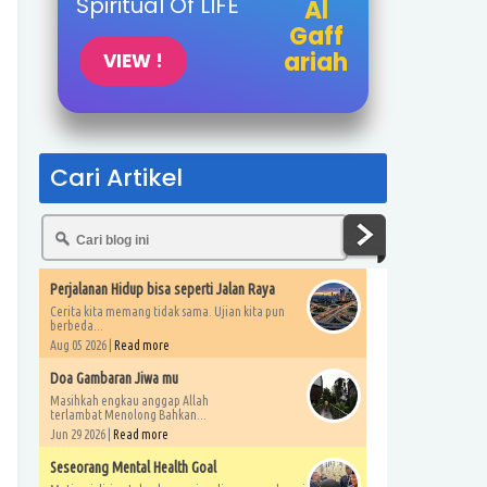
Spiritual Of LIFE
Al
Gaff
ariah
VIEW !
Cari Artikel
Perjalanan Hidup bisa seperti Jalan Raya
Cerita kita memang tidak sama. Ujian kita pun
berbeda...
Aug 05 2026 |
Read more
Doa Gambaran Jiwa mu
Masihkah engkau anggap Allah
terlambat Menolong Bahkan...
Jun 29 2026 |
Read more
Seseorang Mental Health Goal