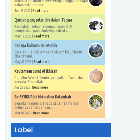
Motivasi diri untuk sukses sering dianggap sebagai
bahan bakar utama...
Jun 25 2026 |
Read more
Qurban pengantar diri dalam Taqwa
Basmalah...Sebuah renungan pada DIRI
mungkinkah pada Anda?Apakah kita...
May 18 2026 |
Read more
Cahaya kalbumu itu Mutlak
Bacalah ... Tidak semua hal dalam hidup harus
kita pahami...
May 07 2026 |
Read more
Keutamaan Surat Al Ikhlash
Dari Abu Sa’id al-Khudri radhiyallahu ‘anhu dia
berkata: Rasulullah...
Apr 22 2026 |
Read more
BerSYUKURlah Nikmatmu Kutambah
Benarkah semua orang pasti pernah merasa
hidupnya penuh dengan...
Mar 03 2026 |
Read more
Label