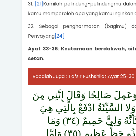
31.
[21]
Kamilah pelindung-pelindungmu dalam
kamu memperoleh apa yang kamu inginkan 
32. Sebagai penghormatan (bagimu) d
Penyayang
[24]
.
Ayat 33-36: Keutamaan berdakwah, sifa
setan.
Bacalah Juga :
Tafsir Fushshilat Ayat 25-36
وَعَمِلَ صَالِحًا وَقَالَ إِنَّنِي مِنَ
سَنَةُ وَلا السَّيِّئَةُ ادْفَعْ بِالَّتِي هِيَ
أَحْسَنُ فَإِذَا الَّذِي بَيْنَكَ وَبَيْنَهُ عَدَاوَةٌ كَأَنَّهُ وَلِيٌّ حَمِيمٌ (٣٤) وَمَا
يُلَقَّاهَا إِلا الَّذِينَ صَبَرُوا وَمَا يُلَقَّاهَا إِلا ذُو حَظٍّ عَظِيمٍ (٣٥) وَإِمَّا