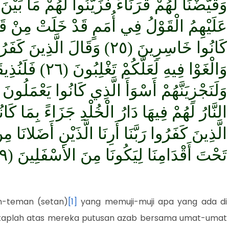
وَقَيَّضْنَا لَهُمْ قُرَنَاءَ فَزَيَّنُوا لَهُمْ مَا بَيْن
عَلَيْهِمُ الْقَوْلُ فِي أُمَمٍ قَدْ خَلَتْ مِنْ قَبْ
كَانُوا خَاسِرِينَ (٢٥) وَقَالَ ال
وَالْغَوْا فِيهِ لَع
الَّذِينَ كَفَرُوا رَبَّنَا أَرِنَا الَّذَيْنِ أَضَلانَا 
تَحْتَ أَقْدَامِنَا لِيَكُونَا مِنَ الأسْفَلِينَ (٢٩)
n-teman (setan)
[1]
yang memuji-muji apa yang ada di
taplah atas mereka putusan azab bersama umat-umat