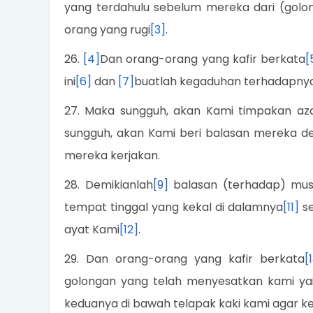
yang terdahulu sebelum mereka dari (golo
orang yang rugi
[3]
.
26.
[4]
Dan orang-orang yang kafir berkata
[
ini
[6]
dan
[7]
buatlah kegaduhan terhadapny
27. Maka sungguh, akan Kami timpakan aza
sungguh, akan Kami beri balasan mereka d
mereka kerjakan.
28. Demikianlah
[9]
balasan (terhadap) mus
tempat tinggal yang kekal di dalamnya
[11]
se
ayat Kami
[12]
.
29. Dan orang-orang yang kafir berkata
[
golongan yang telah menyesatkan kami yai
keduanya di bawah telapak kaki kami agar k