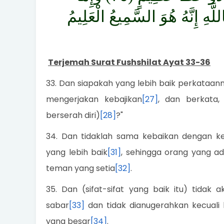
َّهِ إِنَّهُ هُوَ السَّمِيعُ الْعَلِيمُ
Terjemah Surat Fushshilat Ayat 33-36
33. Dan siapakah yang lebih baik perkataan
mengerjakan kebajikan
[27]
, dan berkata,
berserah diri)
[28]
?"
34. Dan tidaklah sama kebaikan dengan k
yang lebih baik
[31]
, sehingga orang yang a
teman yang setia
[32]
.
35. Dan (sifat-sifat yang baik itu) tida
sabar
[33]
dan tidak dianugerahkan kecual
yang besar
[34]
.