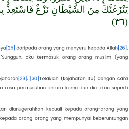
يَنْزَغَنَّكَ مِنَ الشَّيْطَانِ نَزْغٌ فَاسْتَعِذْ بِالل
(٣٦)
nya
[25]
daripada orang yang menyeru kepada Allah
[26]
,
 "Sungguh, aku termasuk orang-orang muslim (yang
ejahatan
[29]
.
[30]
Tolaklah (kejahatan itu) dengan cara
da rasa permusuhan antara kamu dan dia akan seperti
k akan dianugerahkan kecuali kepada orang-orang yang
i kepada orang-orang yang mempunyai keberuntungan