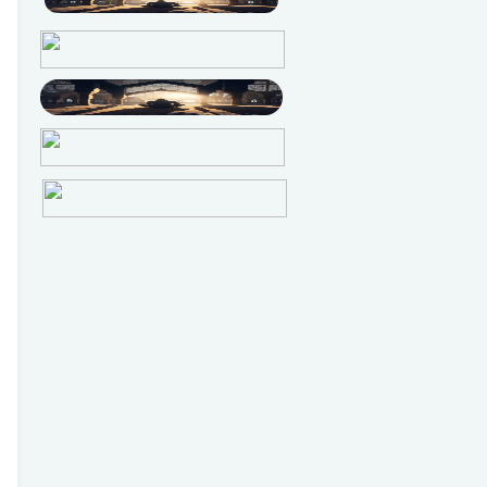
Oktober
4
September
1
Agustus
2
Juni
1
Mei
2
April
6
Maret
13
Februari
50
Januari
13
Desember
5
November
3
Oktober
34
September
92
Agustus
138
Juli
3
Juni
1
Mei
1
April
3
Maret
1