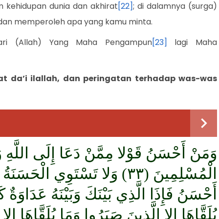
 kehidupan dunia dan akhirat
[22]
; di dalamnya (surga)
dan memperoleh apa yang kamu minta.
ari (Allah) Yang Maha Pengampun
[23]
lagi Maha
t da’i ilallah, dan peringatan terhadap was-was
وَمَنْ أَحْسَنُ قَوْلا مِمَّنْ دَعَا إِلَى اللَّهِ 
الْمُسْلِمِينَ (٣٣) وَلا تَسْتَوِي الْحَ