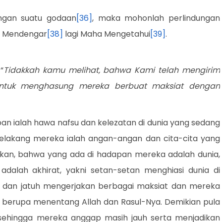
ngan suatu godaan
[36]
, maka mohonlah perlindungan
ha Mendengar
[38]
lagi Maha Mengetahui
[39]
.
“
Tidakkah kamu melihat, bahwa Kami telah mengirim
 untuk menghasung mereka berbuat maksiat dengan
n ialah hawa nafsu dan kelezatan di dunia yang sedang
belakang mereka ialah angan-angan dan cita-cita yang
irkan, bahwa yang ada di hadapan mereka adalah dunia,
alah akhirat, yakni setan-setan menghiasi dunia di
dan jatuh mengerjakan berbagai maksiat dan mereka
 berupa menentang Allah dan Rasul-Nya. Demikian pula
 sehingga mereka anggap masih jauh serta menjadikan