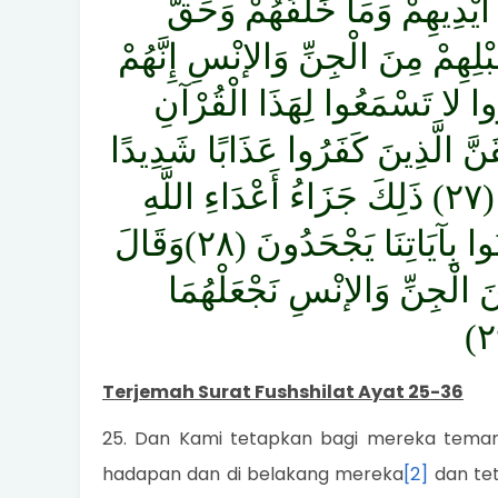
َ أَيْدِيهِمْ وَمَا خَلْفَهُمْ وَحَقَّ
لِهِمْ مِنَ الْجِنِّ وَالإنْسِ إِنَّهُمْ
َّذِينَ كَفَرُوا لا تَسْمَعُوا لِهَذَا الْقُرْآنِ
َلَّكُمْ تَغْلِبُونَ (٢٦) فَلَنُذِيقَنَّ الَّذِينَ كَفَرُوا عَذَابًا شَدِيدًا
وَلَنَجْزِيَنَّهُمْ أَسْوَأَ الَّذِي كَانُوا يَعْمَلُونَ (٢٧) ذَلِكَ جَزَاءُ أَعْدَاءِ اللَّهِ
النَّارُ لَهُمْ فِيهَا دَارُ الْخُلْدِ جَزَاءً بِمَا كَانُوا بِآيَاتِنَا يَجْحَدُونَ (٢٨)وَقَالَ
مِنَ الْجِنِّ وَالإنْسِ نَجْعَلْهُمَا
Terjemah Surat Fushshilat Ayat 25-36
25. Dan Kami tetapkan bagi mereka tema
hadapan dan di belakang mereka
[2]
dan te