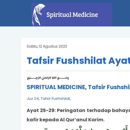
Sabtu, 12 Agustus 2023
Tafsir Fushshilat Aya
﷽
SPIRITUAL MEDICINE
,
Tafsir Fushsh
Juz 24
,
Tafsir Fushshilat
,
Ayat 25-29: Peringatan terhadap baha
kafir kepada Al Qur’anul Karim.