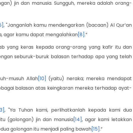
ngan) jin dan manusia. Sungguh, mereka adalah orang-
5]
, "Janganlah kamu mendengarkan (bacaan) Al Qur’an
a, agar kamu dapat mengalahkan
[8]
.”
b yang keras kepada orang-orang yang kafir itu dan
engan seburuk-buruk balasan terhadap apa yang telah
uh-musuh Allah
[10]
(yaitu) neraka; mereka mendapat
bagai balasan atas keingkaran mereka terhadap ayat-
13]
, "Ya Tuhan kami, perlihatkanlah kepada kami dua
tu (golongan) jin dan manusia
[14]
, agar kami letakkan
edua golongan itu menjadi paling bawah
[15]
.”