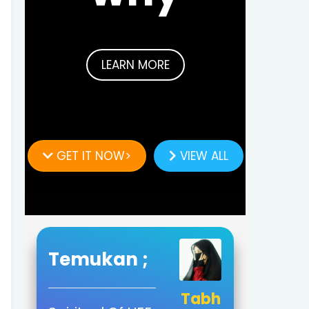
LEARN MORE
GET IT NOW>
VIEW ALL
Temukan ;
Tabh