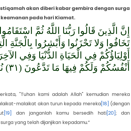
istiqamah akan diberi kabar gembira dengan surga
keamanan pada hari Kiamat.
إِنَّ الَّذِينَ قَالُوا رَبُّنَا اللَّهُ ثُمَّ اسْتَقَامُوا 
أَوْلِيَاؤُكُمْ فِي الْحَيَاةِ الدُّنْيَا وَفِي الآخِ
أَنْفُسُكُمْ وَلَكُمْ فِيهَا مَا تَدَّعُونَ (٣١) نُزُلا مِنْ غَفُورٍ رَحِيمٍ (٣٢)
rkata, "Tuhan kami adalah Allah" kemudian mereka
laikat-malaikat akan turun kepada mereka
[18]
(dengan
ut
[19]
dan janganlah kamu bersedih hati
[20]
; dan
rga yang telah dijanjikan kepadamu.”