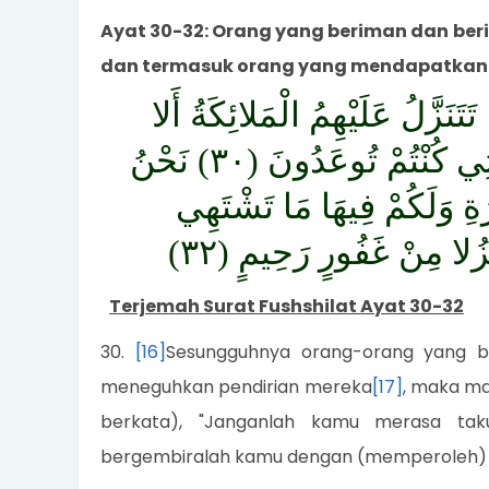
Ayat 30-32: Orang yang beriman dan ber
dan termasuk orang yang mendapatkan 
تَتَنَزَّلُ عَلَيْهِمُ الْمَلائِكَةُ أَلا
تَخَافُوا وَلا تَحْزَنُوا وَأَبْشِرُوا بِالْجَنَّةِ الَّتِي كُنْتُمْ تُوعَدُونَ (٣٠) نَحْنُ
رَةِ وَلَكُمْ فِيهَا مَا تَشْتَهِي
Terjemah Surat Fushshilat Ayat 30-32
30.
[16]
Sesungguhnya orang-orang yang be
meneguhkan pendirian mereka
[17]
, maka ma
berkata), "Janganlah kamu merasa tak
bergembiralah kamu dengan (memperoleh) su