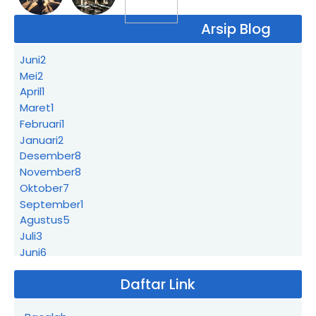
Arsip Blog
Juni
2
Mei
2
April
1
Maret
1
Februari
1
Januari
2
Desember
8
November
8
Oktober
7
September
1
Agustus
5
Juli
3
Juni
6
Mei
4
Daftar Link
April
14
Maret
11