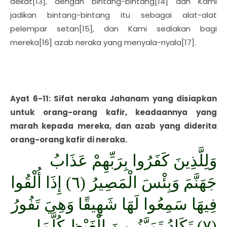
dekat[13], dengan bintang-bintang[14] dan Kami
jadikan bintang-bintang itu sebagai alat-alat
pelempar setan[15], dan Kami sediakan bagi
mereka[16] azab neraka yang menyala-nyala[17].
Ayat 6-11: Sifat neraka Jahanam yang disiapkan
untuk orang-orang kafir, keadaannya yang
marah kepada mereka, dan azab yang diderita
orang-orang kafir di neraka.
وَلِلَّذِينَ كَفَرُوا بِرَبِّهِمْ عَذَابُ
جَهَنَّمَ وَبِئْسَ الْمَصِيرُ (٦) إِذَا أُلْقُوا
فِيهَا سَمِعُوا لَهَا شَهِيقًا وَهِيَ تَفُورُ
(٧) تَكَادُ تَمَيَّزُ مِنَ الْغَيْظِ كُلَّمَا