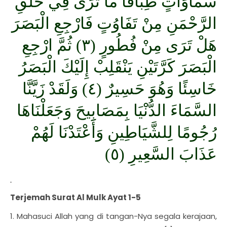
سَمَاوَاتٍ طِبَاقًا مَا تَرَى فِي خَلْقِ
الرَّحْمَنِ مِنْ تَفَاوُتٍ فَارْجِعِ الْبَصَرَ
هَلْ تَرَى مِنْ فُطُورٍ (٣) ثُمَّ ارْجِعِ
الْبَصَرَ كَرَّتَيْنِ يَنْقَلِبْ إِلَيْكَ الْبَصَرُ
خَاسِئًا وَهُوَ حَسِيرٌ (٤) وَلَقَدْ زَيَّنَّا
السَّمَاءَ الدُّنْيَا بِمَصَابِيحَ وَجَعَلْنَاهَا
رُجُومًا لِلشَّيَاطِينِ وَأَعْتَدْنَا لَهُمْ
عَذَابَ السَّعِيرِ (٥)
Terjemah Surat Al Mulk Ayat 1-5
1. Mahasuci Allah yang di tangan-Nya segala kerajaan,