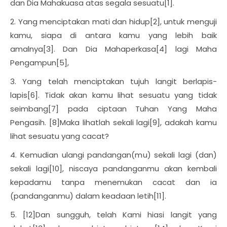
dan Dia Mahakuasa atas segala sesuatu[1].
2. Yang menciptakan mati dan hidup[2], untuk menguji
kamu, siapa di antara kamu yang lebih baik
amalnya[3]. Dan Dia Mahaperkasa[4] lagi Maha
Pengampun[5],
3. Yang telah menciptakan tujuh langit berlapis-
lapis[6]. Tidak akan kamu lihat sesuatu yang tidak
seimbang[7] pada ciptaan Tuhan Yang Maha
Pengasih. [8]Maka lihatlah sekali lagi[9], adakah kamu
lihat sesuatu yang cacat?
4. Kemudian ulangi pandangan(mu) sekali lagi (dan)
sekali lagi[10], niscaya pandanganmu akan kembali
kepadamu tanpa menemukan cacat dan ia
(pandanganmu) dalam keadaan letih[11].
5. [12]Dan sungguh, telah Kami hiasi langit yang