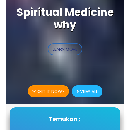
Spiritual Medicine
why
LEARN MORE
GET IT NOW>
VIEW ALL
Temukan ;