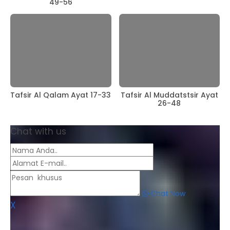
49-56
Tafsir Al Qalam Ayat 17-33
Tafsir Al Muddatstsir Ayat
26-48
Chat with us
Chat Now
X