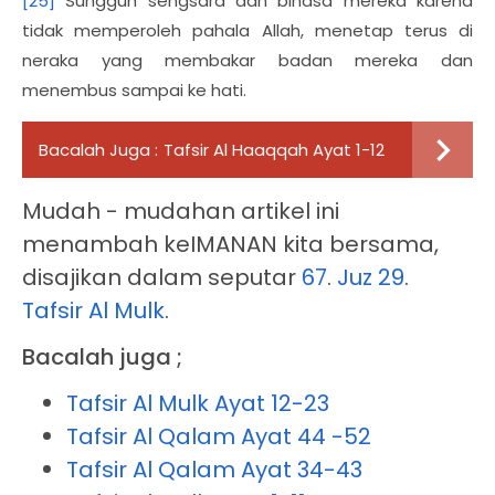
[25]
Sungguh sengsara dan binasa mereka karena
tidak memperoleh pahala Allah, menetap terus di
neraka yang membakar badan mereka dan
menembus sampai ke hati.
Bacalah Juga :
Tafsir Al Haaqqah Ayat 1-12
Mudah - mudahan artikel ini
menambah keIMANAN kita bersama,
disajikan dalam seputar
67
.
Juz 29
.
Tafsir Al Mulk
.
Bacalah juga ;
Tafsir Al Mulk Ayat 12-23
Tafsir Al Qalam Ayat 44 -52
Tafsir Al Qalam Ayat 34-43