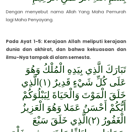
Dengan menyebut nama Allah Yang Maha Pemurah
lagi Maha Penyayang.
Pada Ayat 1-5: Kerajaan Allah meliputi kerajaan
dunia dan akhirat, dan bahwa kekuasaan dan
ilmu-Nya tampak di alam semesta.
تَبَارَكَ الَّذِي بِيَدِهِ الْمُلْكُ وَهُوَ
عَلَى كُلِّ شَيْءٍ قَدِيرٌ (١)الَّذِي
خَلَقَ الْمَوْتَ وَالْحَيَاةَ لِيَبْلُوَكُمْ
أَيُّكُمْ أَحْسَنُ عَمَلا وَهُوَ الْعَزِيزُ
الْغَفُورُ (٢)الَّذِي خَلَقَ سَبْعَ