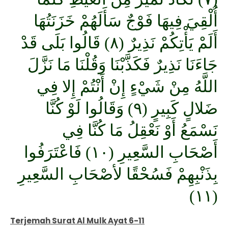
أُلْقِيَ فِيهَا فَوْجٌ سَأَلَهُمْ خَزَنَتُهَا
أَلَمْ يَأْتِكُمْ نَذِيرٌ (٨) قَالُوا بَلَى قَدْ
جَاءَنَا نَذِيرٌ فَكَذَّبْنَا وَقُلْنَا مَا نَزَّلَ
اللَّهُ مِنْ شَيْءٍ إِنْ أَنْتُمْ إِلا فِي
ضَلالٍ كَبِيرٍ (٩) وَقَالُوا لَوْ كُنَّا
نَسْمَعُ أَوْ نَعْقِلُ مَا كُنَّا فِي
أَصْحَابِ السَّعِيرِ (١٠) فَاعْتَرَفُوا
بِذَنْبِهِمْ فَسُحْقًا لأصْحَابِ السَّعِيرِ
(١١)
Terjemah Surat Al Mulk Ayat 6-11