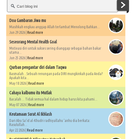
Doa Gambaran Jiwa mu
Masihkah engkau anggap Allah terlambat Menolong Bahkan...
Jun 29 2026 |
Read more
Seseorang Mental Health Goal
Motivasi diri untuk sukses sering dianggap sebagai bahan bakar
utama...
Jun 25 2026 |
Read more
Qurban pengantar diri dalam Taqwa
Basmalah...Sebuah renungan pada DIRI mungkinkah pada Anda?
Apakah kita...
May 18 2026 |
Read more
Cahaya kalbumu itu Mutlak
Bacalah ... Tidak semua hal dalam hidup harus kita pahami...
May 07 2026 |
Read more
Keutamaan Surat Al Ikhlash
Dari Abu Sa’id al-Khudri radhiyallahu ‘anhu dia berkata:
Rasulullah...
Apr 22 2026 |
Read more