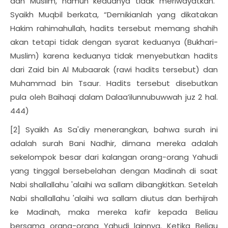
dan Muslim, namun keduanya tidak meriwayatkan.”
Syaikh Muqbil berkata, “Demikianlah yang dikatakan
Hakim rahimahullah, hadits tersebut memang shahih
akan tetapi tidak dengan syarat keduanya (Bukhari-
Muslim) karena keduanya tidak menyebutkan hadits
dari Zaid bin Al Mubaarak (rawi hadits tersebut) dan
Muhammad bin Tsaur. Hadits tersebut disebutkan
pula oleh Baihaqi dalam Dalaa’ilunnubuwwah juz 2 hal.
444)
[2] Syaikh As Sa'diy menerangkan, bahwa surah ini
adalah surah Bani Nadhir, dimana mereka adalah
sekelompok besar dari kalangan orang-orang Yahudi
yang tinggal bersebelahan dengan Madinah di saat
Nabi shallallahu 'alaihi wa sallam dibangkitkan. Setelah
Nabi shallallahu 'alaihi wa sallam diutus dan berhijrah
ke Madinah, maka mereka kafir kepada Beliau
bersama orang-orang Yahudi lainnya. Ketika Beliau