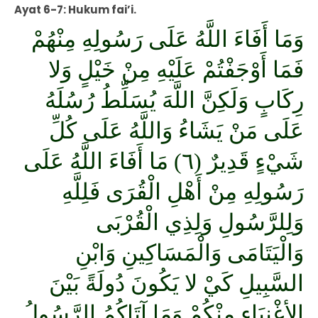
Ayat 6-7: Hukum fai’i.
وَمَا أَفَاءَ اللَّهُ عَلَى رَسُولِهِ مِنْهُمْ
فَمَا أَوْجَفْتُمْ عَلَيْهِ مِنْ خَيْلٍ وَلا
رِكَابٍ وَلَكِنَّ اللَّهَ يُسَلِّطُ رُسُلَهُ
عَلَى مَنْ يَشَاءُ وَاللَّهُ عَلَى كُلِّ
شَيْءٍ قَدِيرٌ (٦) مَا أَفَاءَ اللَّهُ عَلَى
رَسُولِهِ مِنْ أَهْلِ الْقُرَى فَلِلَّهِ
وَلِلرَّسُولِ وَلِذِي الْقُرْبَى
وَالْيَتَامَى وَالْمَسَاكِينِ وَابْنِ
السَّبِيلِ كَيْ لا يَكُونَ دُولَةً بَيْنَ
الأغْنِيَاءِ مِنْكُمْ وَمَا آتَاكُمُ الرَّسُولُ