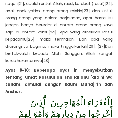
negeri[21], adalah untuk Allah, rasul, kerabat (rasul)[22],
anak-anak yatim, orang-orang miskin[23] dan untuk
orang-orang yang dalam perjalanan, agar harta itu
jangan hanya beredar di antara orang-orang kaya
saja di antara kamu[24]. Apa yang diberikan Rasul
kepadamu[25], maka terimalah. Dan apa yang
dilarangnya bagimu, maka tinggalkanlah[26]. [27]Dan
bertakwalah kepada Allah. Sungguh, Allah sangat
keras hukumannya[28].
Ayat 8-10: Beberapa ayat ini menyebutkan
tentang umat Rasulullah shallallahu 'alaihi wa
sallam, dimulai dengan kaum Muhajirin dan
Anshar.
لِلْفُقَرَاءِ الْمُهَاجِرِينَ الَّذِينَ
أُخْرِجُوا مِنْ دِيارِهِمْ وَأَمْوَالِهِمْ