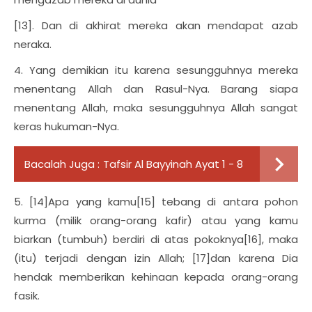
[13]. Dan di akhirat mereka akan mendapat azab
neraka.
4. Yang demikian itu karena sesungguhnya mereka
menentang Allah dan Rasul-Nya. Barang siapa
menentang Allah, maka sesungguhnya Allah sangat
keras hukuman-Nya.
Bacalah Juga :
Tafsir Al Bayyinah Ayat 1 - 8
5. [14]Apa yang kamu[15] tebang di antara pohon
kurma (milik orang-orang kafir) atau yang kamu
biarkan (tumbuh) berdiri di atas pokoknya[16], maka
(itu) terjadi dengan izin Allah; [17]dan karena Dia
hendak memberikan kehinaan kepada orang-orang
fasik.