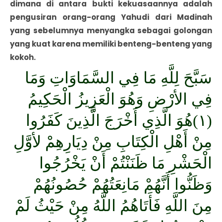
dimana di antara bukti kekuasaannya adalah
pengusiran orang-orang Yahudi dari Madinah
yang sebelumnya menyangka sebagai golongan
yang kuat karena memiliki benteng-benteng yang
kokoh.
سَبَّحَ لِلَّهِ مَا فِي السَّمَاوَاتِ وَمَا
فِي الأرْضِ وَهُوَ الْعَزِيزُ الْحَكِيمُ
(١)هُوَ الَّذِي أَخْرَجَ الَّذِينَ كَفَرُوا
مِنْ أَهْلِ الْكِتَابِ مِنْ دِيَارِهِمْ لأوَّلِ
الْحَشْرِ مَا ظَنَنْتُمْ أَنْ يَخْرُجُوا
وَظَنُّوا أَنَّهُمْ مَانِعَتُهُمْ حُصُونُهُمْ
مِنَ اللَّهِ فَأَتَاهُمُ اللَّهُ مِنْ حَيْثُ لَمْ