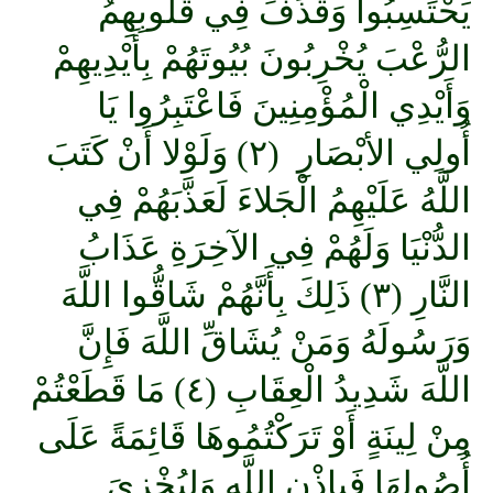
يَحْتَسِبُوا وَقَذَفَ فِي قُلُوبِهِمُ
الرُّعْبَ يُخْرِبُونَ بُيُوتَهُمْ بِأَيْدِيهِمْ
وَأَيْدِي الْمُؤْمِنِينَ فَاعْتَبِرُوا يَا
أُولِي الأبْصَارِ (٢) وَلَوْلا أَنْ كَتَبَ
اللَّهُ عَلَيْهِمُ الْجَلاءَ لَعَذَّبَهُمْ فِي
الدُّنْيَا وَلَهُمْ فِي الآخِرَةِ عَذَابُ
النَّارِ (٣) ذَلِكَ بِأَنَّهُمْ شَاقُّوا اللَّهَ
وَرَسُولَهُ وَمَنْ يُشَاقِّ اللَّهَ فَإِنَّ
اللَّهَ شَدِيدُ الْعِقَابِ (٤) مَا قَطَعْتُمْ
مِنْ لِينَةٍ أَوْ تَرَكْتُمُوهَا قَائِمَةً عَلَى
أُصُولِهَا فَبِإِذْنِ اللَّهِ وَلِيُخْزِيَ