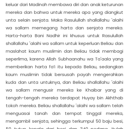
keluar dari Madinah membawa diri dan anak keturunan
mereka dan bahwa untuk mereka apa yang diangkut
unta selain senjata. Maka Rasulullah shallallahu 'alaihi
wa sallam memegang harta dan senjata mereka.
Harta-harta Bani Nadhir ini khusus untuk Rasulullah
shallallahu 'alaihi wa sallam untuk keperluan Beliau dan
maslahat kaum muslimin dan Beliau tidak membagi
seperlima, karena Allah Subhaanahu wa Ta'aala yang
memberikan harta fa’i itu kepada Beliau, sedangkan
kaum muslimin tidak bersusah payah mengerahkan
kuda dan unta untuknya, dan Beliau shallallahu 'alaihi
wa sallam mengusir mereka ke Khaibar yang di
tengah-tengah mereka terdapat Huyay bin Akhthab
tokoh mereka. Beliau shallallahu 'alaihi wa sallam telah
menguasai tanah dan tempat tinggal mereka,
mengambil senjata, sehingga terkumpul 50 baju besi,
50 tutup kepala dari besi dan 340 pedang, itulah