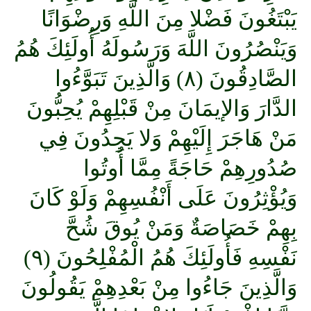
يَبْتَغُونَ فَضْلا مِنَ اللَّهِ وَرِضْوَانًا
وَيَنْصُرُونَ اللَّهَ وَرَسُولَهُ أُولَئِكَ هُمُ
الصَّادِقُونَ (٨) وَالَّذِينَ تَبَوَّءُوا
الدَّارَ وَالإيمَانَ مِنْ قَبْلِهِمْ يُحِبُّونَ
مَنْ هَاجَرَ إِلَيْهِمْ وَلا يَجِدُونَ فِي
صُدُورِهِمْ حَاجَةً مِمَّا أُوتُوا
وَيُؤْثِرُونَ عَلَى أَنْفُسِهِمْ وَلَوْ كَانَ
بِهِمْ خَصَاصَةٌ وَمَنْ يُوقَ شُحَّ
نَفْسِهِ فَأُولَئِكَ هُمُ الْمُفْلِحُونَ (٩)
وَالَّذِينَ جَاءُوا مِنْ بَعْدِهِمْ يَقُولُونَ