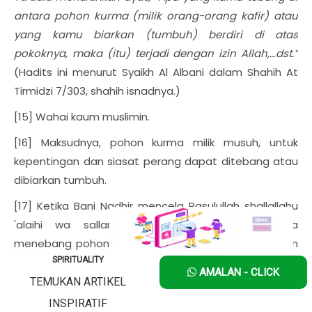
antara pohon kurma (milik orang-orang kafir) atau
yang kamu biarkan (tumbuh) berdiri di atas
pokoknya, maka (itu) terjadi dengan izin Allah,…dst.”
(Hadits ini menurut Syaikh Al Albani dalam Shahih At
Tirmidzi 7/303, shahih isnadnya.)
[15] Wahai kaum muslimin.
[16] Maksudnya, pohon kurma milik musuh, untuk
kepentingan dan siasat perang dapat ditebang atau
dibiarkan tumbuh.
[17] Ketika Bani Nadhir mencela Rasulullah shallallahu
'alaihi wa sallam dan kaum muslimin karena
menebang pohon kurma dan pepohonan lainnya dan
mereka menganggap bahwa hal itu termasuk fasad
SPIRITUALITY
AMALAN - CLICK
(melakukan kerusakan) sehingga karena hal itu
TEMUKAN ARTIKEL
mereka mencela kaum muslimin, maka Allah
INSPIRATIF