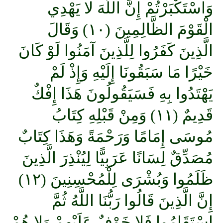
وَاسْتَكْبَرْتُمْ إِنَّ اللَّهَ لا يَهْدِي
الْقَوْمَ الظَّالِمِينَ (١٠) وَقَالَ
الَّذِينَ كَفَرُوا لِلَّذِينَ آمَنُوا لَوْ كَانَ
خَيْرًا مَا سَبَقُونَا إِلَيْهِ وَإِذْ لَمْ
يَهْتَدُوا بِهِ فَسَيَقُولُونَ هَذَا إِفْكٌ
قَدِيمٌ (١١) وَمِنْ قَبْلِهِ كِتَابُ
مُوسَى إِمَامًا وَرَحْمَةً وَهَذَا كِتَابٌ
مُصَدِّقٌ لِسَانًا عَرَبِيًّا لِيُنْذِرَ الَّذِينَ
ظَلَمُوا وَبُشْرَى لِلْمُحْسِنِينَ (١٢)
إِنَّ الَّذِينَ قَالُوا رَبُّنَا اللَّهُ ثُمَّ
اسْتَقَامُوا فَلا خَوْفٌ عَلَيْهِمْ وَلا هُمْ