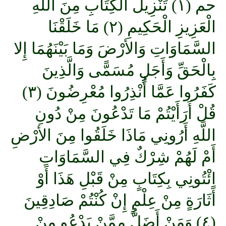
حم (١) تَنْزِيلُ الْكِتَابِ مِنَ اللَّهِ
الْعَزِيزِ الْحَكِيمِ (٢) مَا خَلَقْنَا
السَّمَاوَاتِ وَالأرْضَ وَمَا بَيْنَهُمَا إِلا
بِالْحَقِّ وَأَجَلٍ مُسَمًّى وَالَّذِينَ
كَفَرُوا عَمَّا أُنْذِرُوا مُعْرِضُونَ (٣)
قُلْ أَرَأَيْتُمْ مَا تَدْعُونَ مِنْ دُونِ
اللَّهِ أَرُونِي مَاذَا خَلَقُوا مِنَ الأرْضِ
أَمْ لَهُمْ شِرْكٌ فِي السَّمَاوَاتِ
اِئْتُونِي بِكِتَابٍ مِنْ قَبْلِ هَذَا أَوْ
أَثَارَةٍ مِنْ عِلْمٍ إِنْ كُنْتُمْ صَادِقِينَ
(٤) وَمَنْ أَضَلُّ مِمَّنْ يَدْعُو مِنْ