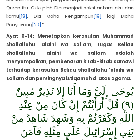
Quran itu. Cukuplah Dia menjadi saksi antara aku dan
kamu
[18]
. Dia Maha Pengampun
[19]
lagi Maha
Penyayang
[20]
.”
Ayat 9-14: Menetapkan kerasulan Muhammad
shallallahu 'alaihi wa sallam, tugas Beliau
shallallahu 'alaihi wa sallam adalah
menyampaikan, pembenaran kitab-kitab samawi
terhadap kerasulan Beliau shallallahu 'alaihi wa
sallam dan pentingnya istiqamah di atas agama.
يُوحَى إِلَيَّ وَمَا أَنَا إِلا نَذِيرٌ مُبِينٌ
(٩) قُلْ أَرَأَيْتُمْ إِنْ كَانَ مِنْ عِنْدِ
اللَّهِ وَكَفَرْتُمْ بِهِ وَشَهِدَ شَاهِدٌ مِنْ
بَنِي إِسْرَائِيلَ عَلَى مِثْلِهِ فَآمَنَ