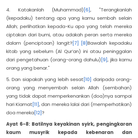
4. Katakanlah (Muhammad)
[6]
, "Terangkanlah
(kepadaku) tentang apa yang kamu sembah selain
Allah; perlihatkan kepada-Ku apa yang telah mereka
ciptakan dari bumi, atau adakah peran serta mereka
dalam (penciptaan) langit?
[7]
[8]
Bawalah kepadaku
kitab yang sebelum (Al Qur’an) ini atau peninggalan
dari pengetahuan (orang-orang dahulu)
[9]
, jika kamu
orang yang benar."
5. Dan siapakah yang lebih sesat
[10]
daripada orang-
orang yang menyembah selain Allah (sembahan)
yang tidak dapat memperkenankan (doa)nya sampai
hari Kiamat
[11]
, dan mereka lalai dari (memperhatikan)
doa mereka
[12]
?
Ayat 6-8: Batilnya keyakinan syirk, pengingkaran
kaum musyrik kepada kebenaran dan