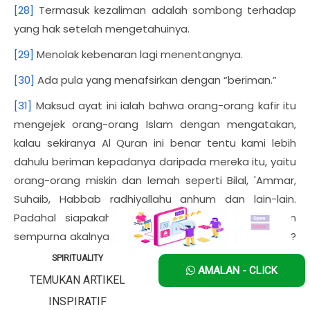
[28]
Termasuk kezaliman adalah sombong terhadap
yang hak setelah mengetahuinya.
[29]
Menolak kebenaran lagi menentangnya.
[30]
Ada pula yang menafsirkan dengan “beriman.”
[31]
Maksud ayat ini ialah bahwa orang-orang kafir itu
mengejek orang-orang Islam dengan mengatakan,
kalau sekiranya Al Quran ini benar tentu kami lebih
dahulu beriman kepadanya daripada mereka itu, yaitu
orang-orang miskin dan lemah seperti Bilal, 'Ammar,
Suhaib, Habbab radhiyallahu anhum dan lain-lain.
Padahal siapakah yang lebih bersih jiwanya dan
sempurna akalnya daripada orang-orang mukmin itu?
Ucapan yang muncul dari mereka ini, mereka
SPIRITUALITY
AMALAN - CLICK
maksudkan untuk menghibur diri mereka seperti
TEMUKAN ARTIKEL
halnya orang yang tidak mendapatkan sesuatu lalu
INSPIRATIF