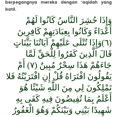
berpegangnya mereka dengan ‘aqidah yang
batil.
وَإِذَا حُشِرَ النَّاسُ كَانُوا لَهُمْ
أَعْدَاءً وَكَانُوا بِعِبَادَتِهِمْ كَافِرِينَ
(٦)وَإِذَا تُتْلَى عَلَيْهِمْ آيَاتُنَا بَيِّنَاتٍ
قَالَ الَّذِينَ كَفَرُوا لِلْحَقِّ لَمَّا
جَاءَهُمْ هَذَا سِحْرٌ مُبِينٌ (٧) أَمْ
يَقُولُونَ افْتَرَاهُ قُلْ إِنِ افْتَرَيْتُهُ فَلا
تَمْلِكُونَ لِي مِنَ اللَّهِ شَيْئًا هُوَ
أَعْلَمُ بِمَا تُفِيضُونَ فِيهِ كَفَى بِهِ
شَهِيدًا بَيْنِي وَبَيْنَكُمْ وَهُوَ الْغَفُورُ