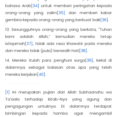
bahasa Arab
[34]
untuk memberi peringatan kepada
orang-orang yang zalim
[35]
dan memberi kabar
gembira kepada orang-orang yang berbuat baik
[36]
.
13. Sesungguhnya orang-orang yang berkata, "Tuhan
kami adalah Allah,” kemudian mereka tetap
istiqamah
[37]
, tidak ada rasa khawatir pada mereka
dan mereka tidak (pula) bersedih hati
[38]
.
14. Mereka itulah para penghuni surga
[39]
, kekal di
dalamnya; sebagai balasan atas apa yang telah
mereka kerjakan
[40]
.
[1]
Ini merupakan pujian dari Allah Subhaanahu wa
Ta'aala terhadap kitab-Nya yang agung dan
pengagungan untuknya. Di dalamnya terdapat
bimbingan kepada hamba agar mengambil