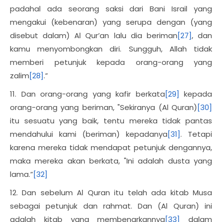
padahal ada seorang saksi dari Bani Israil yang
mengakui (kebenaran) yang serupa dengan (yang
disebut dalam) Al Qur’an lalu dia beriman
[27]
, dan
kamu menyombongkan diri. Sungguh, Allah tidak
memberi petunjuk kepada orang-orang yang
zalim
[28]
.”
11. Dan orang-orang yang kafir berkata
[29]
kepada
orang-orang yang beriman, "Sekiranya (Al Quran)
[30]
itu sesuatu yang baik, tentu mereka tidak pantas
mendahului kami (beriman) kepadanya
[31]
. Tetapi
karena mereka tidak mendapat petunjuk dengannya,
maka mereka akan berkata, "Ini adalah dusta yang
lama.”
[32]
12. Dan sebelum Al Quran itu telah ada kitab Musa
sebagai petunjuk dan rahmat. Dan (Al Quran) ini
adalah kitab yang membenarkannya
[33]
dalam