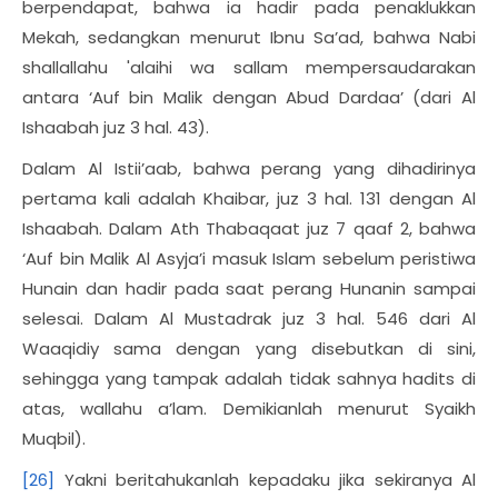
berpendapat, bahwa ia hadir pada penaklukkan
Mekah, sedangkan menurut Ibnu Sa’ad, bahwa Nabi
shallallahu 'alaihi wa sallam mempersaudarakan
antara ‘Auf bin Malik dengan Abud Dardaa’ (dari Al
Ishaabah juz 3 hal. 43).
Dalam Al Istii’aab, bahwa perang yang dihadirinya
pertama kali adalah Khaibar, juz 3 hal. 131 dengan Al
Ishaabah. Dalam Ath Thabaqaat juz 7 qaaf 2, bahwa
‘Auf bin Malik Al Asyja’i masuk Islam sebelum peristiwa
Hunain dan hadir pada saat perang Hunanin sampai
selesai. Dalam Al Mustadrak juz 3 hal. 546 dari Al
Waaqidiy sama dengan yang disebutkan di sini,
sehingga yang tampak adalah tidak sahnya hadits di
atas, wallahu a’lam. Demikianlah menurut Syaikh
Muqbil).
[26]
Yakni beritahukanlah kepadaku jika sekiranya Al