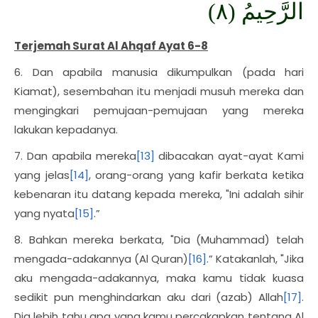
الرَّحِيمُ (٨)
Terjemah Surat Al Ahqaf Ayat 6-8
6. Dan apabila manusia dikumpulkan (pada hari
Kiamat), sesembahan itu menjadi musuh mereka dan
mengingkari pemujaan-pemujaan yang mereka
lakukan kepadanya.
7. Dan apabila mereka
[13]
dibacakan ayat-ayat Kami
yang jelas
[14]
, orang-orang yang kafir berkata ketika
kebenaran itu datang kepada mereka, "Ini adalah sihir
yang nyata
[15]
.”
8. Bahkan mereka berkata, "Dia (Muhammad) telah
mengada-adakannya (Al Quran)
[16]
.” Katakanlah, "Jika
aku mengada-adakannya, maka kamu tidak kuasa
sedikit pun menghindarkan aku dari (azab) Allah
[17]
.
Dia lebih tahu apa yang kamu percakapkan tentang Al