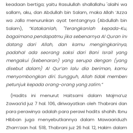
keadaan bertiga; yaitu Rasulullah shallallahu 'alaihi wa
sallam, aku, dan Abdullah bin Salam, maka Allah ‘Azza
wa Jalla menurunkan ayat tentangnya (Abdullah bin
Salam),
“
Katakanlah, "Terangkanlah kepada-Ku,
bagaimana pendapatmu jika sebenarnya Al Quran ini
datang dari Allah, dan kamu mengingkarinya,
padahal ada seorang saksi dari Bani Israil yang
mengakui (kebenaran) yang serupa dengan (yang
disebut dalam) Al Qur’an lalu dia beriman, kamu
menyombongkan diri. Sungguh, Allah tidak memberi
petunjuk kepada orang-orang yang zalim.”
(Hadits ini menurut Haitsami dalam Majma’uz
Zawaa’id juz 7 hal. 106, diriwayatkan oleh Thabrani dan
para perawinya adalah para perawi hadits shahih. Ibnu
Hibban juga menyebutkannya dalam Mawaariduzh
Zham’aan hal. 518, Thabrani juz 26 hal. 12, Hakim dalam